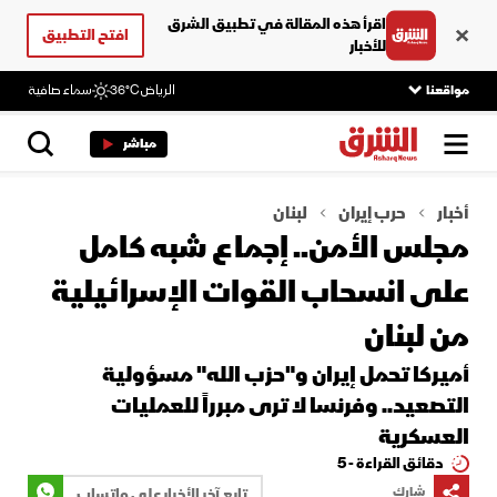
اقرأ هذه المقالة في تطبيق الشرق
افتح التطبيق
للأخبار
مواقعنا
الرياض
36°C
سماء صافية
مباشر
أخبار
حرب إيران
لبنان
مجلس الأمن.. إجماع شبه كامل
على انسحاب القوات الإسرائيلية
من لبنان
أميركا تحمل إيران و"حزب الله" مسؤولية
التصعيد.. وفرنسا لا ترى مبرراً للعمليات
العسكرية
دقائق القراءة - 5
شارك
تابع آخر الأخبار على واتساب