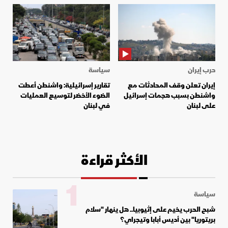
حرب إيران
سياسة
إيران تعلن وقف المحادثات مع
تقارير إسرائيلية: واشنطن أعطت
واشنطن بسبب هجمات إسرائيل
الضوء الأخضر لتوسيع العمليات
على لبنان
في لبنان
الأكثر قراءة
1
سياسة
شبح الحرب يخيم على إثيوبيا.. هل ينهار "سلام
بريتوريا" بين أديس أبابا وتيجراي؟