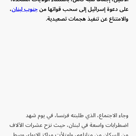
على دعوة إسرائيل إلى سحب قواتها من
جنوب لبنان
،
والامتناع عن تنفيذ هجمات تصعيدية.
وجاء الاجتماع، الذي طلبته فرنسا، في يوم شهد
اضطرابات واسعة في لبنان، حيث نزح عشرات الآلاف
من السكان من منازلهم، وامتلأت مراكز الإيواء، وسط