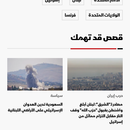
الأمم المتحدة
لبنان
إسرائيل
الولايات المتحدة
فرنسا
قصص قد تهمك
حرب إيران
سياسة
مصادر لـ"الشرق": لبنان أبلغ
السعودية تدين العدوان
واشنطن بقبول "حزب الله" وقف
الإسرائيلي على الأراضي اللبنانية
النار مقابل التزام مماثل من
إسرائيل