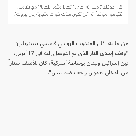
قال دونالد ترمب إنه أجرى "اتصالاً مثمراً للغاية" مع بنيامين
نتنياهو، مؤكداً أنه "لن تكون هناك قوات متجهة إلى بيروت".
من جانبه، قال المندوب الروسي فاسيلي نيبينزيا، إن
"وقف إطلاق النار الذي تم التوصل إليه في 17 أبريل،
بين إسرائيل ولبنان بوساطة أميركية، كان للأسف ستاراً
من الدخان لعدوان زاحف ضد لبنان".