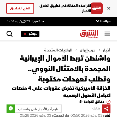
اقرأ هذه المقالة في تطبيق الشرق
افتح التطبيق
للأخبار
مواقعنا
سنغافورة
31°C
غيوم قاتمة
مباشر
أخبار
حرب إيران
الولايات المتحدة
واشنطن تربط الأموال الإيرانية
المجمدة بالامتثال النووي..
وتطلب تعهدات مكتوبة
الخزانة الأميركية تفرض عقوبات على ⁠4 منصات
لتبادل الأصول الرقمية
دقائق القراءة - 5
شارك
تابع آخر الأخبار على واتساب
نُشر:
03 يونيو 2026 00:50
آخر تحديث:
03 يونيو 2026 05:28