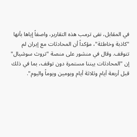
في المقابل، نفى ترمب هذه التقارير، واصفاً إياها بأنها
"كاذبة وخاطئة"، مؤكداً أن المحادثات مع إيران لم
تتوقف. وقال في منشور على منصة "تروث سوشيال"
إن "المحادثات بيننا مستمرة دون توقف، بما في ذلك
قبل أربعة أيام وثلاثة أيام ويومين ويوماً واليوم".