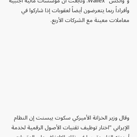
و"والكس" Wallex. وتابعت ​أن ⁠مؤسسات ‌مالية أجنبية
وأفراداً ربما يتعرضون أيضاً لعقوبات ‌إذا شاركوا في
معاملات معينة مع ​الشركات الأربع.
وقال وزير الخزانة الأميركي سكوت بيسنت إن النظام
الإيراني "اختار توظيف تقنيات الأصول الرقمية لخدمة