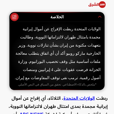
الشرق
الخلاصة
الولايات المتحدة ربطت الإفراج عن أموال إيرانية
مجمدة بامتثال طهران لالتزاماتها النووية، وطالبت
بتعهدات مكتوبة من إيران بشأن تنازلات نووية. وزير
الخارجية ماركو روبيو أكد أن أي اتفاق يتطلب معالجة
ملفات أساسية مثل وقف تخصيب اليورانيوم. وزارة
الخزانة فرضت عقوبات على 4 إيرانيين ومنصات
أصول رقمية. ترمب نفى توقف المفاوضات مع إيران.
*ملخص بالذكاء الاصطناعي. تحقق من السياق في النص الأصلي.
ربطت
الولايات المتحدة
، الثلاثاء، أي إفراج عن أموال
إيرانية مجمدة بمدى امتثال طهران لالتزاماتها النووية،