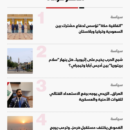
1
سياسة
"اتفاقية مكة" تؤسس لدفاع مشترك بين
السعودية وتركيا وباكستان
2
سياسة
شبح الحرب يخيم على إثيوبيا.. هل ينهار "سلام
بريتوريا" بين أديس أبابا وتيجراي؟
3
سياسة
العراق.. الزيدي يوجه برفع الاستعداد القتالي
للقوات الأمنية والعسكرية
4
سياسة
الغموض يكتنف مستقبل هرمز.. وترمب يرجح