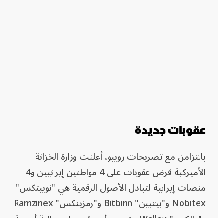
عقوبات جديدة
بالتزامن مع تصريحات روبيو، أعلنت وزارة الخزانة
الأميركية فرض عقوبات ⁠على 4 مواطنين ​إيرانيين ​و4
منصات إيرانية ‌لتبادل الأصول الرقمية ​هي "نوبيتكس"
Nobitex و"بيتبين" Bitbinn و"رمزينكس" Ramzinex