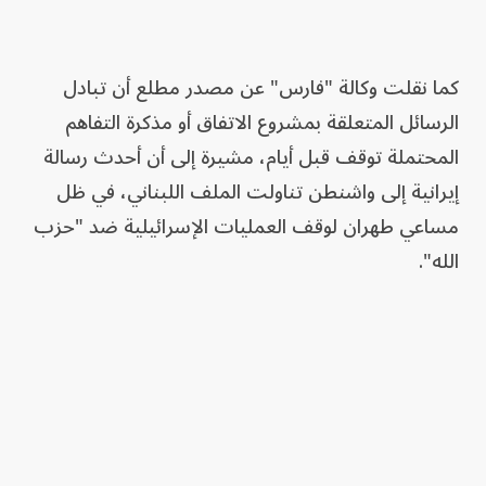
كما نقلت وكالة "فارس" عن مصدر مطلع أن تبادل
الرسائل المتعلقة بمشروع الاتفاق أو مذكرة التفاهم
المحتملة توقف قبل أيام، مشيرة إلى أن أحدث رسالة
إيرانية إلى واشنطن تناولت الملف اللبناني، في ظل
مساعي طهران لوقف العمليات الإسرائيلية ضد "حزب
الله".