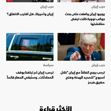
حرب إيران
حرب إيران
روبيو: إيران وافقت على بحث
إيران وأميركا.. هل اقترب الاتفاق؟
جوانب نووية كانت ترفض
مناقشتها
حرب إيران
سياسة
ترمب يرجح اتفاقاً مع إيران "خلال
ترمب: إيران لم تبلغنا بوقف
أسبوع" لتمديد الهدنة وفتح
المحادثات.. وسنُبقي الحصار قائماً
مضيق هرمز
الأكثر قراءة