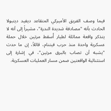
فيما وصف الفريق الأميركي المتقاعد ديفيد ديتبولا
الحادث بأنه "مصادفة شديدة الندرة"، مشيراً إلى أنه لا
يتذكر واقعة مماثلة لطيار أُسقط مرتين خلال حملة
عسكرية واحدة منذ حرب فيتنام، قائلاً، إن ما حدث
"يشبه أن تصاب بالبرق مرتين"، في إشارة إلى
استثنائية الواقعتين ضمن مسار العمليات العسكرية.