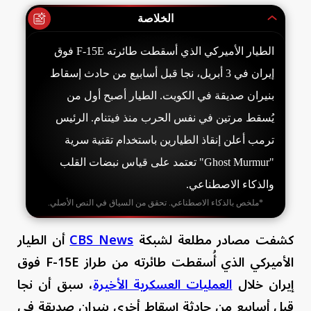
الخلاصة
الطيار الأميركي الذي أسقطت طائرته F-15E فوق
إيران في 3 أبريل، نجا قبل أسابيع من حادث إسقاط
بنيران صديقة في الكويت. الطيار أصبح أول من
يُسقط مرتين في نفس الحرب منذ فيتنام. الرئيس
ترمب أعلن إنقاذ الطيارين باستخدام تقنية سرية
"Ghost Murmur" تعتمد على قياس نبضات القلب
والذكاء الاصطناعي.
*ملخص بالذكاء الاصطناعي. تحقق من السياق في النص الأصلي.
كشفت مصادر مطلعة لشبكة
CBS News
أن الطيار
الأميركي الذي أُسقطت طائرته من طراز F-15E فوق
إيران خلال
العمليات العسكرية الأخيرة
، سبق أن نجا
قبل أسابيع من حادثة إسقاط أخرى بنيران صديقة في