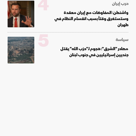
4
حرب إيران
واشنطن: المفاوضات مع إيران معقدة
وستستغرق وقتاً بسبب انقسام النظام في
طهران
5
سياسة
مصادر "الشرق": هجوم لـ"حزب الله" يقتل
جنديين إسرائيليين في جنوب لبنان