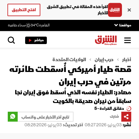
اقرأ هذه المقالة في تطبيق الشرق
افتح التطبيق
للأخبار
مواقعنا
القاهرة
34°C
سماء صافية
مباشر
أخبار
حرب إيران
الولايات المتحدة
قصة طيار أميركي أُسقطت طائرته
مرتين في حرب إيران
مصادر: الطيار نفسه الذي أُسقط فوق إيران نجا
سابقاً من نيران صديقة بالكويت
دقائق القراءة - 5
شارك
تابع آخر الأخبار على واتساب
نُشر:
03 يونيو 2026 08:27
آخر تحديث:
03 يونيو 2026 08:28