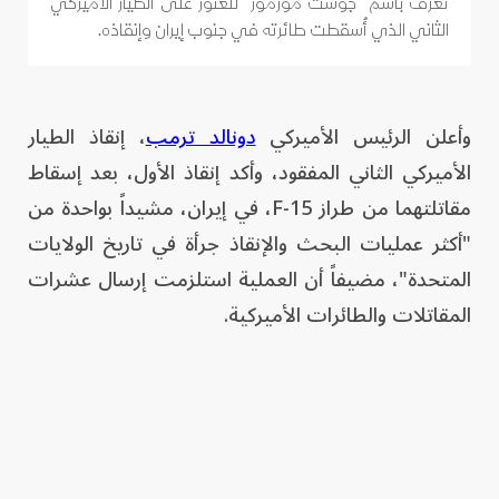
تُعرف باسم "جوست مورمور" للعثور على الطيار الأميركي
الثاني الذي أُسقطت طائرته في جنوب إيران وإنقاذه.
وأعلن الرئيس الأميركي
دونالد ترمب
، إنقاذ الطيار
الأميركي الثاني المفقود، وأكد إنقاذ الأول، بعد إسقاط
مقاتلتهما من طراز F-15، في إيران، مشيداً بواحدة من
"أكثر عمليات البحث والإنقاذ جرأة في تاريخ الولايات
المتحدة"، مضيفاً أن العملية استلزمت إرسال عشرات
المقاتلات والطائرات الأميركية.