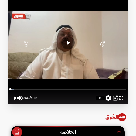
Loaded
:
3.77%
0:00
/
5:19
1x
Play
Mute
Playback
Picture-
Fullscreen
Rate
in-
Current
Duration
Picture
Time
الشرق
الخلاصة