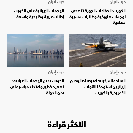
حرب إيران
حرب إيران
الكويت: الدفاعات الجوية تتصدى
الهجمات الإيرانية على الكويت..
لهجمات صاروخية وطائرات مسيرة
إدانات عربية وخليجية واسعة
معادية
حرب إيران
حرب إيران
القيادة المركزية: اعترضنا صاروخين
الكويت تدين الهجمات الإيرانية:
إيرانيين استهدفا القوات
تصعيد خطير واعتداء مباشر على
الأميركية بالكويت
أمن الدولة
الأكثر قراءة