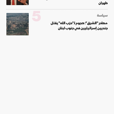
طهران
5
سياسة
مصادر "الشرق": هجوم لـ"حزب الله" يقتل
جنديين إسرائيليين في جنوب لبنان