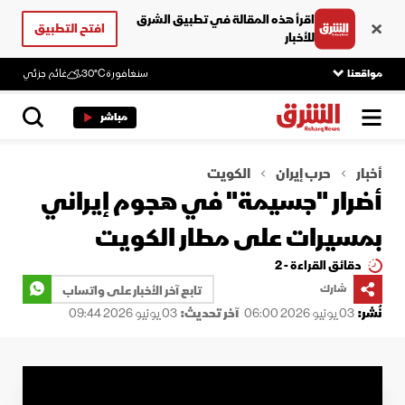
اقرأ هذه المقالة في تطبيق الشرق
افتح التطبيق
للأخبار
مواقعنا
سنغافورة
30°C
غائم جزئي
مباشر
أخبار
حرب إيران
الكويت
أضرار "جسيمة" في هجوم إيراني
بمسيرات على مطار الكويت
دقائق القراءة - 2
شارك
تابع آخر الأخبار على واتساب
نُشر:
03 يونيو 2026 06:00
آخر تحديث:
03 يونيو 2026 09:44