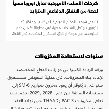
شركات الأسلحة الأميركية تغازل أوروبا سعياً
لحصة من الإنفاق الدفاعي المتزايد
تسعى شركات الدفاع الأميركية إلى كسب ود نظيراتها
الأوروبية وتعزيز الشراكات معها، في محاولة لضمان عدم
استبعادها من موجة الإنفاق العسكري المتصاعد في القارة.
سنوات لاستعادة المخزونات
ورغم الزيادة الكبيرة في موازنات الدفاع المخصصة
لإعادة بناء المخزونات، فإن عملية التعويض ستستغرق
سنوات، إذ يُتوقع أن يعود مخزون صواريخ SM-6 إلى
مستوياته السابقة بين عامي 2028 و2029، بينما يمتد
تعافي مخزونات PAC-3 وTHAAD حتى نهاية العقد،
وقد يصل تعويض مخزون صواريخ كروز "توماهوك" إلى