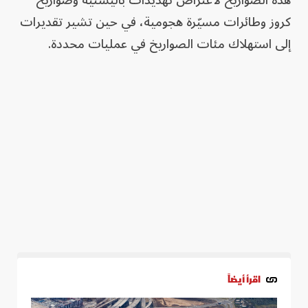
هذه الصواريخ لاعتراض تهديدات باليستية وصواريخ
كروز وطائرات مسيّرة هجومية، في حين تشير تقديرات
إلى استهلاك مئات الصواريخ في عمليات محددة.
اقرأ أيضاً