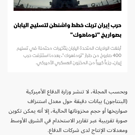
حرب إيران تربك خطط واشنطن لتسليح اليابان
بصواريخ "توماهوك"
أبلغت الولايات المتحدة اليابان بتأخيرات محتملة في تسليم
400 صاروخ من طراز "توماهوك"، بعدما استنزفت حرب
إيران، جزءاً كبيراً من المخزون العسكري الأميركي.
وبحسب المجلة، لا تنشر وزارة الدفاع الأميركية
(البنتاجون) بيانات دقيقة حول معدل استنزاف
صواريخها أو حجم مخزوناتها الحالية، إلا أنه يمكن تكوين
صورة تقريبية عبر تقارير الاستخدام في الشرق الأوسط
ومعدلات الإنتاج لدى شركات الدفاع.