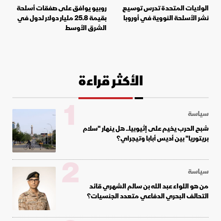
الولايات المتحدة تدرس توسيع
روبيو يوافق على صفقات أسلحة
نشر الأسلحة النووية في أوروبا
بقيمة 25.8 مليار دولار لدول في
الشرق الأوسط
الأكثر قراءة
1
سياسة
شبح الحرب يخيم على إثيوبيا.. هل ينهار "سلام
بريتوريا" بين أديس أبابا وتيجراي؟
2
سياسة
من هو اللواء عبد الله بن سالم الشهري قائد
التحالف البحري الدفاعي متعدد الجنسيات؟