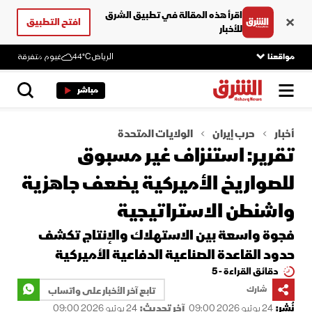
اقرأ هذه المقالة في تطبيق الشرق
افتح التطبيق
للأخبار
مواقعنا
الرياض
44°C
غيوم متفرقة
مباشر
أخبار
حرب إيران
الولايات المتحدة
تقرير: استنزاف غير مسبوق
للصواريخ الأميركية يضعف جاهزية
واشنطن الاستراتيجية
فجوة واسعة بين الاستهلاك والإنتاج تكشف
حدود القاعدة الصناعية الدفاعية الأميركية
دقائق القراءة - 5
شارك
تابع آخر الأخبار على واتساب
نُشر:
24 يونيو 2026 09:00
آخر تحديث:
24 يونيو 2026 09:00