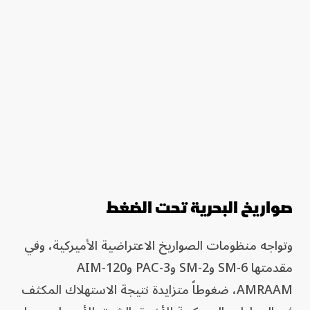
صواريخ البحرية تحت الضغط
وتواجه منظومات الصواريخ الاعتراضية الأميركية، وفي
مقدمتها SM-6 وSM-2 وPAC-3 وAIM-120
AMRAAM، ضغوطاً متزايدة نتيجة الاستهلاك المكثف