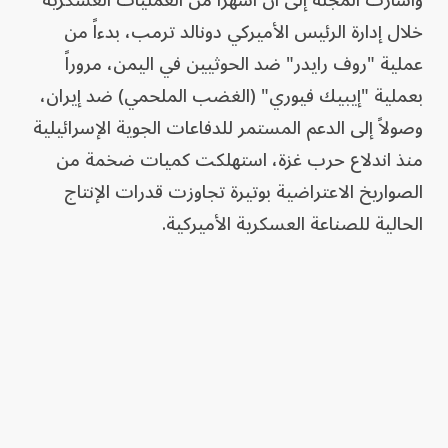
وأشارت المجلة إلى أن أشهراً من العمليات العسكرية
خلال إدارة الرئيس الأميركي دونالد ترمب، بدءاً من
عملية "روف رايدر" ضد الحوثيين في اليمن، مروراً
بعملية "إيبيك فيوري" (الغضب الملحمي) ضد إيران،
وصولاً إلى الدعم المستمر للدفاعات الجوية الإسرائيلية
منذ اندلاع حرب غزة، استهلكت كميات ضخمة من
الصواريخ الاعتراضية بوتيرة تجاوزت قدرات الإنتاج
الحالية للصناعة العسكرية الأميركية.