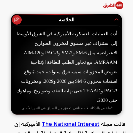
الشرق
الخلاصة
أدت العمليات العسكرية الأميركية في الشرق الأوسط
إلى استنزاف غير مسبوق لمخزون الصواريخ
الاعتراضية مثل SM-6 وSM-2 وPAC-3 وAIM-120
AMRAAM، مع تجاوز الطلب للطاقة الإنتاجية.
تعويض المخزونات سيستغرق سنوات، حيث يُتوقع
استعادة مخزون SM-6 بين 2028 و2029، ومخزونات
PAC-3 وTHAAD حتى نهاية العقد، وصواريخ توماهوك
حتى 2030.
*ملخص بالذكاء الاصطناعي. تحقق من السياق في النص الأصلي.
قالت مجلة
The National Interest
الأميركية إن