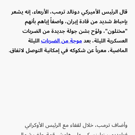
قال الرئيس الأميركي دونالد ترمب، الأربعاء، إنه يشعر
بإحباط شديد من قادة إيران، واصفاً إياهم بأنهم
"مختلون"، ولوّح بشن جولة جديدة من الضربات
العسكرية الليلة، بعد
موجة من الضربات
الليلة
الماضية، معرباً عن شكوكه في إمكانية التوصل لاتفاق.
وأضاف ترمب، خلال لقفاء مع الرئيس الأوكراني
فولوديمير زيلينسكي على هامش قمة حلف شمال