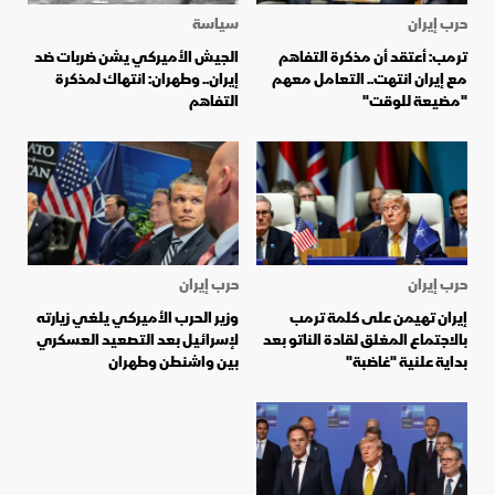
حرب إيران
سياسة
ترمب: أعتقد أن مذكرة التفاهم
الجيش الأميركي يشن ضربات ضد
مع إيران انتهت.. التعامل معهم
إيران.. وطهران: انتهاك لمذكرة
"مضيعة للوقت"
التفاهم
حرب إيران
حرب إيران
إيران تهيمن على كلمة ترمب
وزير الحرب الأميركي يلغي زيارته
بالاجتماع المغلق لقادة الناتو بعد
لإسرائيل بعد التصعيد العسكري
بداية علنية "غاضبة"
بين واشنطن وطهران