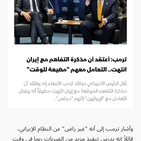
ترمب: أعتقد أن مذكرة التفاهم مع إيران
انتهت.. التعامل معهم "مضيعة للوقت"
قال الرئيس الأميركي دونالد ترمب الأربعاء، إنه يعتقد أن
مذكرة التفاهم الموقعة مع إيران انتهت، مضيفاً أنه يرفض
التعامل مع "الإيرانيين" لأنهم "مرضى".
وأشار ترمب إلى أنه "غير راض" عن النظام الإيراني،
قائلاً إنه يدرس تنفيذ مزيد من الضربات ربما في وقت