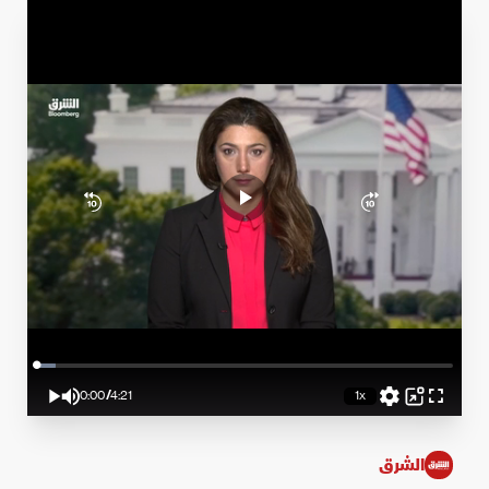
Loaded
:
4.60%
0:00
/
4:21
1x
Play
Mute
Playback
Picture-
Fullscreen
Rate
in-
Current
Duration
Picture
Time
الشرق