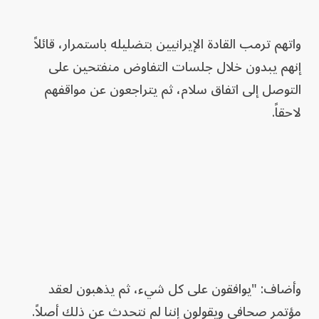
واتهم ترمب القادة الإيرانيين بتضليله باستمرار، قائلاً
إنهم يبدون خلال جلسات التفاوض منفتحين على
التوصل إلى اتفاق سلام، ثم يتراجعون عن مواقفهم
لاحقاً.
وأضاف: "يوافقون على كل شيء، ثم يذهبون لعقد
مؤتمر صحافي ويقولون إننا لم نتحدث عن ذلك أصلاً.