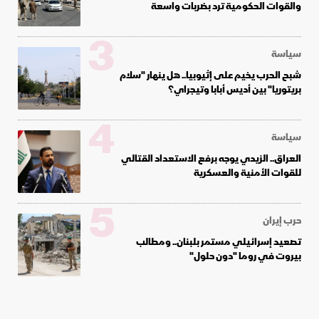
والقوات الحكومية ترد بضربات واسعة
3
سياسة
شبح الحرب يخيم على إثيوبيا.. هل ينهار "سلام
بريتوريا" بين أديس أبابا وتيجراي؟
4
سياسة
العراق.. الزيدي يوجه برفع الاستعداد القتالي
للقوات الأمنية والعسكرية
5
حرب إيران
تصعيد إسرائيلي مستمر بلبنان.. ومطالب
بيروت في روما "دون حلول"