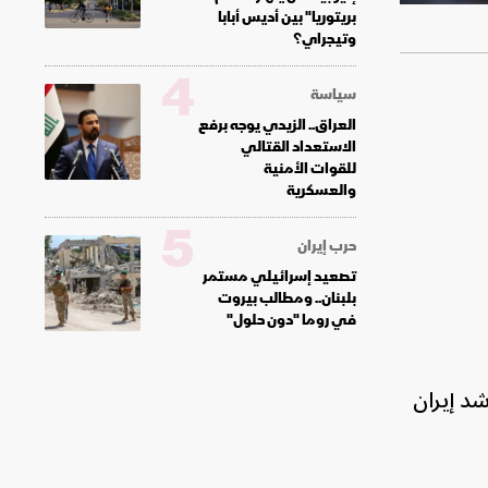
بريتوريا" بين أديس أبابا
وتيجراي؟
4
سياسة
العراق.. الزيدي يوجه برفع
الاستعداد القتالي
للقوات الأمنية
والعسكرية
5
حرب إيران
تصعيد إسرائيلي مستمر
بلبنان.. ومطالب بيروت
في روما "دون حلول"
د إيران