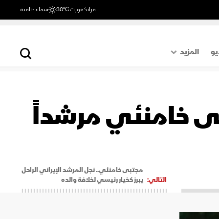
فرانكفورت
30°C
سماء صافية
يو
المزيد
حول العالم
الصفحة الأخيرة
تبى خامنئي مرشداً
اقتصاد
رياضة
مجتبى خامنئي.. نجل المرشد الإيراني الراحل
التالي:
يبرز كخيار رئيسي لخلافة والده