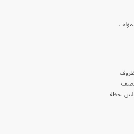
المؤلف
لظروف
ى قصف
مجلس لحظة