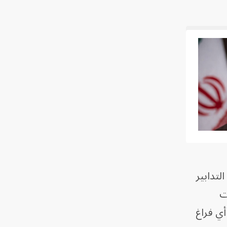
لتدابير
ت
ي فراغ