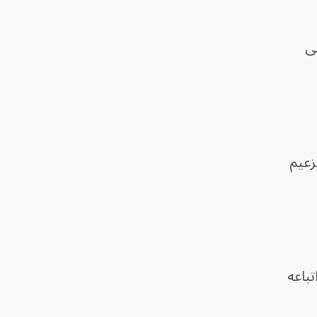
بى
زعيم
تباعه