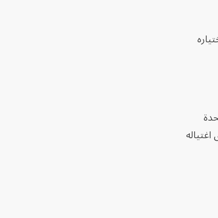
تياره
حدة
ق اغتياله