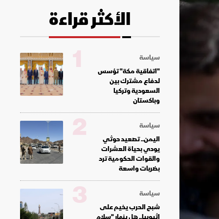
الأكثر قراءة
1
سياسة
"اتفاقية مكة" تؤسس
لدفاع مشترك بين
السعودية وتركيا
وباكستان
2
سياسة
اليمن.. تصعيد حوثي
يودي بحياة العشرات
والقوات الحكومية ترد
بضربات واسعة
3
سياسة
شبح الحرب يخيم على
إثيوبيا.. هل ينهار "سلام