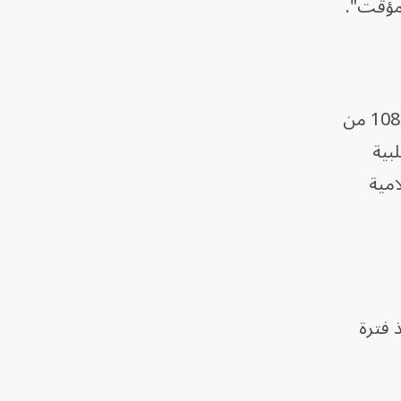
وتابع: "أنه بعد دراسات دقيقة وموسعة، والاستفادة من الصلاحيات المنصوص عليها في المادة 108 من
بية
امية
 فترة