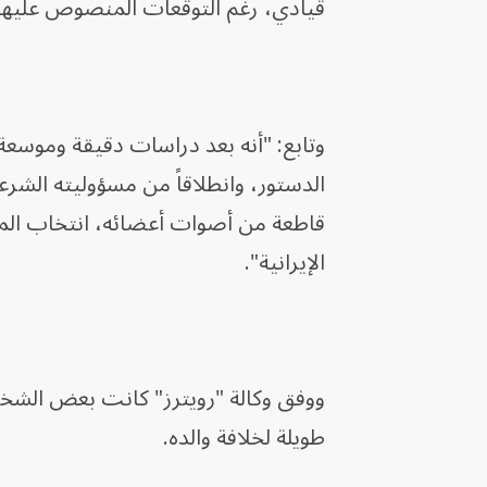
قيادي، رغم التوقعات المنصوص عليها في المادة 111 من الدستور بشأن تشك
الدستور، وانطلاقاً من مسؤوليته الشرعي
قاطعة من أصوات أعضائه، انتخاب المجتب
الإيرانية".
ووفق وكالة "رويترز" كانت بعض الشخصي
طويلة ​لخلافة ​والده.