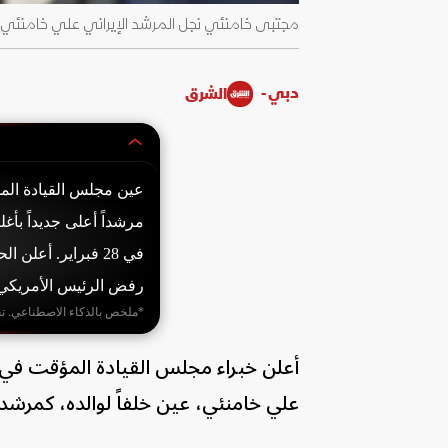
مجتبى خامنئي نجل المرشد الإيراني علي خامنئي. 31 مايو 2019 - etty Images
دبي -
الشرق
عين مجلس القيادة الم
مرشداً أعلى جديداً بأغ
في 28 فبراير. أعل
رفض الرئيس الأمريكي ا
*ملخص بالذكاء الاصطناعي. ت
أعلن خبراء مجلس القيادة المؤقت في 
علي خامنئي، عين خلفاً لوالده، كمرشد