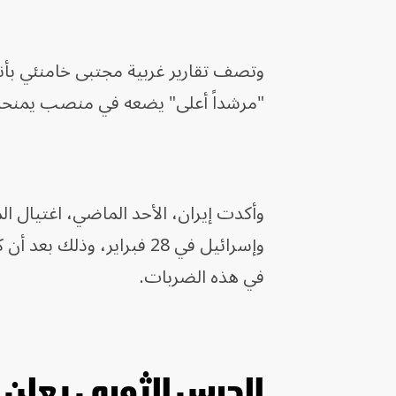
وتصف تقارير غربية مجتبى خامنئي بأنه
"مرشداً أعلى" يضعه في منصب يمنحه 
وأكدت إيران، الأحد الماضي، اغتيال ا
وإسرائيل في 28 فبراير، و
في هذه الضربات.
الحرس الثوري يعلن 