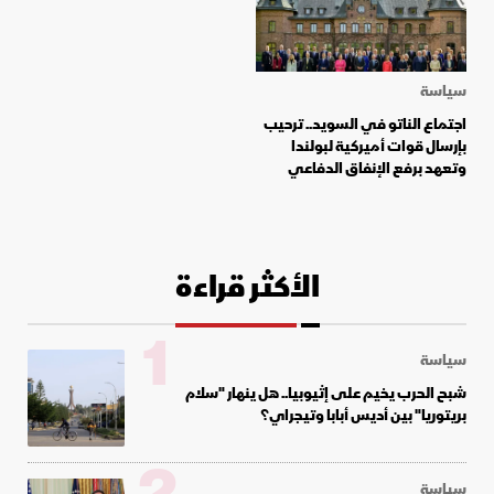
سياسة
اجتماع الناتو في السويد.. ترحيب
بإرسال قوات أميركية لبولندا
وتعهد برفع الإنفاق الدفاعي
الأكثر قراءة
1
سياسة
شبح الحرب يخيم على إثيوبيا.. هل ينهار "سلام
بريتوريا" بين أديس أبابا وتيجراي؟
سياسة