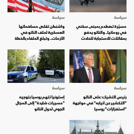
سياسة
سياسة
مسيّرة تصطدم بمبنى سكني
واشنطن تقلص مساهماتها
في رومانيا.. والناتو يدفع
العسكرية لحلف الناتو في
بمقاتلات للاستجابة للحادث
الأزمات.. وتبلغ الحلفاء بالخطة
سياسة
سياسة
رئيس التشيك: على الناتو
إستونيا تتهم روسيا بتوجيه
"التكشير عن أنيابه" في مواجهة
"مسيرات شاردة" إلى المجال
"استفزازات" روسيا
الجوي لدول الناتو