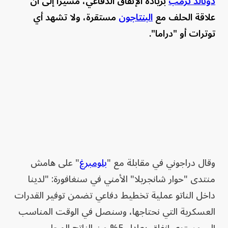
دونالد ترمب
بزيادة الإنفاق الدفاعي، مشيراً إلى أن
علاقة الحلف مع
البنتاجون
مستقرة، ولا تشهد أي
توترات أو "دراما".
وقال دراجوني في مقابلة مع "
بلومبرغ
" على هامش
منتدى "حوار شانجريلا" الأمني في سنغافورة: "لدينا
داخل الناتو عملية تخطيط دفاعي تضمن توفير القدرات
العسكرية التي نحتاجها، وسنصل في الوقت المناسب
إلى مستوى إنفاق يعادل 5% من الناتج المحلي