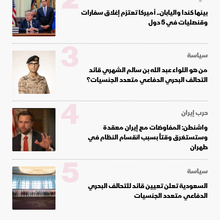
2
بينها كندا واليابان.. أميركا تعتزم إغلاق سفارات
وقنصليات في 5 دول
3
سياسة
من هو اللواء عبد الله بن سالم الشهري قائد
التحالف البحري الدفاعي متعدد الجنسيات؟
4
حرب إيران
واشنطن: المفاوضات مع إيران معقدة
وستستغرق وقتاً بسبب انقسام النظام في
طهران
5
سياسة
السعودية تعلن تعيين قائد للتحالف البحري
الدفاعي متعدد الجنسيات