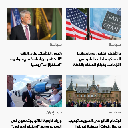
سياسة
سياسة
واشنطن تقلص مساهماتها
رئيس التشيك: على الناتو
العسكرية لحلف الناتو في
"التكشير عن أنيابه" في مواجهة
الأزمات.. وتبلغ الحلفاء بالخطة
"استفزازات" روسيا
سياسة
حرب إيران
اجتماع الناتو في السويد.. ترحيب
وزراء خارجية الناتو يجتمعون في
بإرسال قوات أميركية لبولندا
السويد وسط "استياء أميركي"