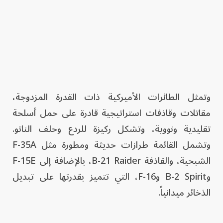
وتمثل الطائرات الأميركية ذات القدرة المزدوجة،
مقاتلات وقاذفات استراتيجية قادرة على حمل أسلحة
تقليدية ونووية، وتشكل ركيزة للردع وحلف الناتو.
وتشمل القائمة طرازات حديثة ومطورة مثل F-35A
الشبحية، والقاذفة B-21 Raider، بالإضافة إلى F-15E
وB-2 Spirit وF-16، التي تتميز بقدرتها على تبديل
الذخائر ميدانياً.