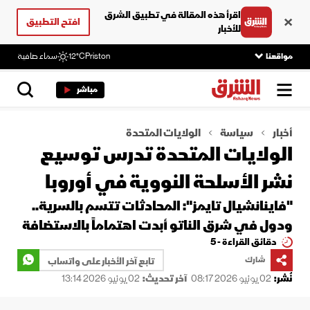
اقرأ هذه المقالة في تطبيق الشرق
افتح التطبيق
للأخبار
مواقعنا
Priston
12°C
سماء صافية
مباشر
أخبار
سياسة
الولايات المتحدة
الولايات المتحدة تدرس توسيع
نشر الأسلحة النووية في أوروبا
"فاينانشيال تايمز": المحادثات تتسم بالسرية..
ودول في شرق الناتو أبدت اهتماماً بالاستضافة
دقائق القراءة - 5
شارك
تابع آخر الأخبار على واتساب
نُشر:
02 يونيو 2026 08:17
آخر تحديث:
02 يونيو 2026 13:14