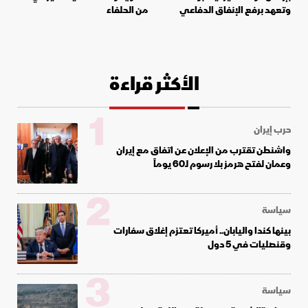
وتعهد برفع الإنفاق الدفاعي
من الحلفاء
الأكثر قراءة
1
حرب إيران
واشنطن تقترب من الإعلان عن اتفاق مع إيران
وعمان لفتح هرمز بلا رسوم لـ60 يوماً
2
سياسة
بينها كندا واليابان.. أميركا تعتزم إغلاق سفارات
وقنصليات في 5 دول
3
سياسة