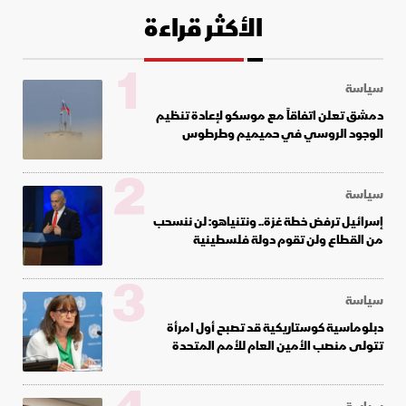
الأكثر قراءة
1
سياسة
دمشق تعلن اتفاقاً مع موسكو لإعادة تنظيم
الوجود الروسي في حميميم وطرطوس
2
سياسة
إسرائيل ترفض خطة غزة.. ونتنياهو: لن ننسحب
من القطاع ولن تقوم دولة فلسطينية
3
سياسة
دبلوماسية كوستاريكية قد تصبح أول امرأة
تتولى منصب الأمين العام للأمم المتحدة