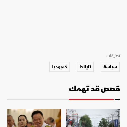
تصنيفات
سياسة
تايلندا
كمبوديا
قصص قد تهمك