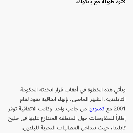
فترة طويلة مع بانكوك.
وتأتي هذه الخطوة في أعقاب قرار اتخذته الحكومة
التايلندية، الشهر الماضي، بإنهاء اتفاقية تعود لعام
2001 مع
كمبوديا
من جانب واحد. وكانت الاتفاقية توفر
إطاراً للمفاوضات حول المنطقة المتنازع عليها في خليج
تايلندا، حيث تتداخل المطالبات البحرية للبلدين.