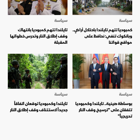
سياسة
سياسة
كمبوديا تتهم تايلندا باحتلال أراضٍ..
تايلندا تتهم كمبوديا بانتهاك
وبانكوك تنفي: نحافظ على
وقف إطلاق النار وتدرس خطواتها
مواقع قواتنا
المقبلة
سياسة
سياسة
بوساطة صينية.. تايلندا وكمبوديا
تايلندا وكمبوديا توقعان اتفاقاً
تتفقان على "ترسيخ وقف النار
جديداً لاستئناف وقف إطلاق النار
تدريجياً"