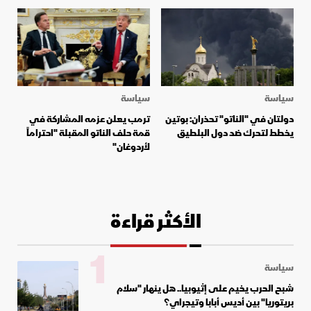
سياسة
سياسة
دولتان في "الناتو" تحذران: بوتين
ترمب يعلن عزمه المشاركة في
يخطط لتحرك ضد دول البلطيق
قمة حلف الناتو المقبلة "احتراماً
لأردوغان"
الأكثر قراءة
1
سياسة
شبح الحرب يخيم على إثيوبيا.. هل ينهار "سلام
بريتوريا" بين أديس أبابا وتيجراي؟