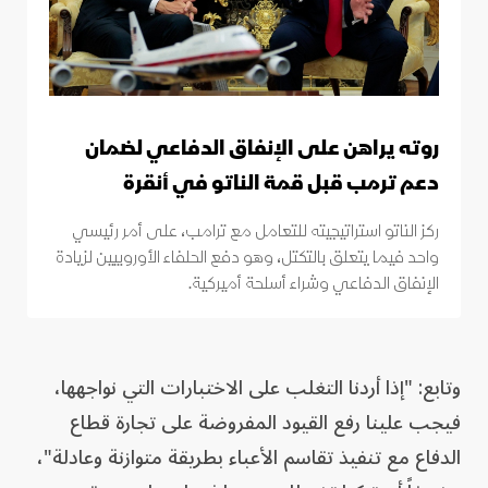
روته يراهن على الإنفاق الدفاعي لضمان
دعم ترمب قبل قمة الناتو في أنقرة
ركز الناتو استراتيجيته للتعامل مع ترامب، على أمر رئيسي
واحد فيما يتعلق بالتكتل، وهو دفع الحلفاء الأوروبيين لزيادة
الإنفاق الدفاعي وشراء أسلحة أميركية.
وتابع: "إذا أردنا التغلب على الاختبارات التي نواجهها،
فيجب علينا رفع القيود المفروضة على تجارة قطاع
الدفاع مع تنفيذ تقاسم الأعباء بطريقة متوازنة وعادلة"،