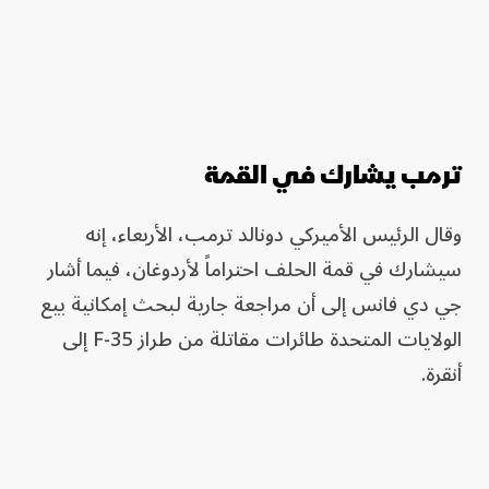
ترمب يشارك في القمة
وقال الرئيس الأميركي دونالد ترمب، الأربعاء، إنه
سيشارك في قمة الحلف احتراماً لأردوغان، فيما أشار
جي دي فانس ⁠إلى ​أن مراجعة ⁠جارية لبحث إمكانية بيع
الولايات ⁠المتحدة طائرات مقاتلة من ​طراز F-35 إلى
أنقرة.