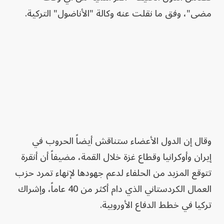
مضى"، وفق ما نقلت عنه وكالة "الأناضول" التركية.
وقال إن الدول الأعضاء ستناقش أيضاً الحروب في
إيران وأوكرانيا وقطاع غزة خلال القمة، مضيفاً أن أنقرة
تتوقع المزيد من الحلفاء لدعم جهودها لإنهاء تمرد حزب
العمال الكردستاني الذي دام أكثر من 40 عاماً، وإشراك
تركيا في خطط الدفاع الأوروبية.