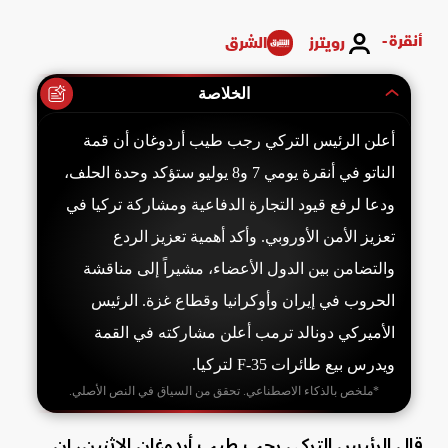
أنقرة -
رويترز
الشرق
الخلاصة
أعلن الرئيس التركي رجب طيب أردوغان أن قمة
الناتو في أنقرة يومي 7 و8 يوليو ستؤكد وحدة الحلف،
ودعا لرفع قيود التجارة الدفاعية ومشاركة تركيا في
تعزيز الأمن الأوروبي. وأكد أهمية تعزيز الردع
والتضامن بين الدول الأعضاء، مشيراً إلى مناقشة
الحروب في إيران وأوكرانيا وقطاع غزة. الرئيس
الأميركي دونالد ترمب أعلن مشاركته في القمة
ويدرس بيع طائرات F-35 لتركيا.
*ملخص بالذكاء الاصطناعي. تحقق من السياق في النص الأصلي.
قال الرئيس التركي رجب طيب أردوغان الاثنين، إن