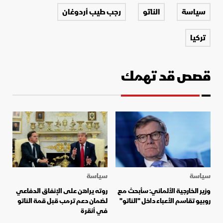
سياسة
الناتو
رجب طيب أردوغان
تركيا
قصص قد تهمك
سياسة
سياسة
وزير الخارجية الألماني: سأبحث مع
روته يراهن على الإنفاق الدفاعي
روبيو تقاسم الأعباء داخل "الناتو"
لضمان دعم ترمب قبل قمة الناتو
في أنقرة