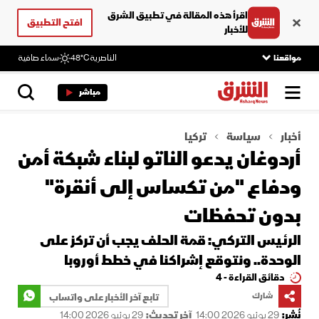
اقرأ هذه المقالة في تطبيق الشرق
افتح التطبيق
للأخبار
مواقعنا
الناصرية
48°C
سماء صافية
مباشر
أخبار
سياسة
تركيا
أردوغان يدعو الناتو لبناء شبكة أمن
ودفاع "من تكساس إلى أنقرة"
بدون تحفظات
الرئيس التركي: قمة الحلف يجب أن تركز على
الوحدة.. ونتوقع إشراكنا في خطط أوروبا
دقائق القراءة - 4
شارك
تابع آخر الأخبار على واتساب
نُشر:
29 يونيو 2026 14:00
آخر تحديث:
29 يونيو 2026 14:00