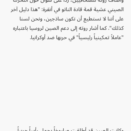
الصيني عشية قمة قادة الناتو في أنقرة: "هذا دليل آخر
على أننا لا نستطيع أن نكون ساذجين، ونحن لسنا
كذلك". كما أشار روته إلى دعم الصين لروسيا باعتباره
"عاملاً تمكينياً رئيسياً" في حربها ضد أوكرانيا.
وكانت الصين قد أطلقت صاروخاً يحمل رأساً حربياً