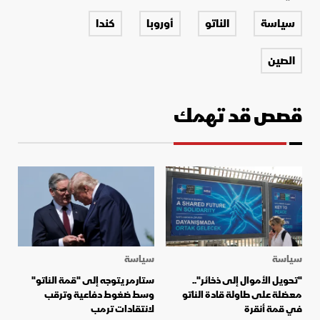
سياسة
الناتو
أوروبا
كندا
الصين
قصص قد تهمك
سياسة
سياسة
"تحويل الأموال إلى ذخائر"..
ستارمر يتوجه إلى "قمة الناتو"
معضلة على طاولة قادة الناتو
وسط ضغوط دفاعية وترقب
في قمة أنقرة
لانتقادات ترمب