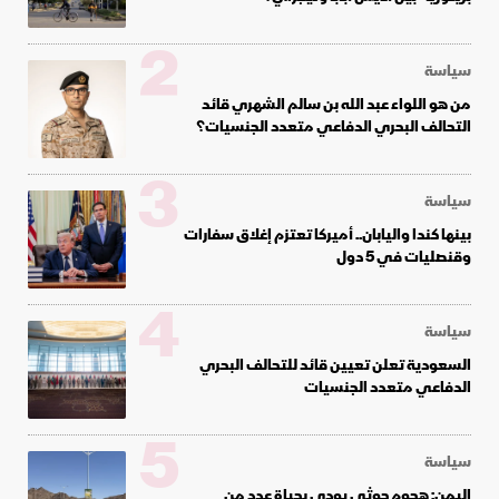
2
سياسة
من هو اللواء عبد الله بن سالم الشهري قائد
التحالف البحري الدفاعي متعدد الجنسيات؟
3
سياسة
بينها كندا واليابان.. أميركا تعتزم إغلاق سفارات
وقنصليات في 5 دول
4
سياسة
السعودية تعلن تعيين قائد للتحالف البحري
الدفاعي متعدد الجنسيات
5
سياسة
اليمن: هجوم حوثي يودي بحياة عدد من