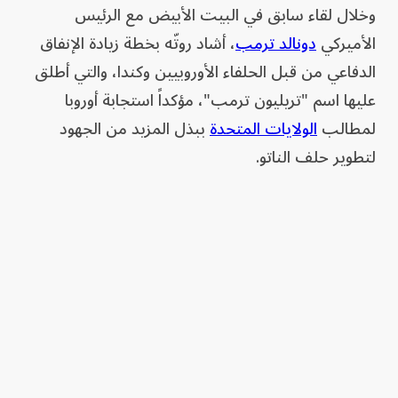
وخلال لقاء سابق في البيت الأبيض مع الرئيس
الأميركي
دونالد ترمب
، أشاد روتّه بخطة زيادة الإنفاق
الدفاعي من قبل الحلفاء الأوروبيين وكندا، والتي أطلق
عليها اسم "تريليون ترمب"، مؤكداً استجابة أوروبا
لمطالب
الولايات المتحدة
ببذل المزيد من الجهود
لتطوير حلف الناتو.