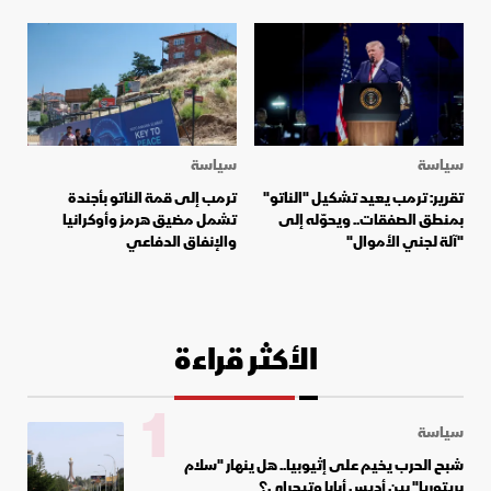
سياسة
سياسة
تقرير: ترمب يعيد تشكيل "الناتو"
ترمب إلى قمة الناتو بأجندة
بمنطق الصفقات.. ويحوّله إلى
تشمل مضيق هرمز وأوكرانيا
"آلة لجني الأموال"
والإنفاق الدفاعي
الأكثر قراءة
1
سياسة
شبح الحرب يخيم على إثيوبيا.. هل ينهار "سلام
بريتوريا" بين أديس أبابا وتيجراي؟