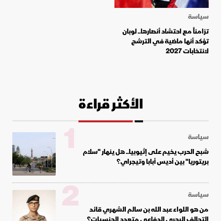
سياسة
تزامناً مع احتشاد أنصارها.. لوبان
تؤكد أنها ماضية في الترشح
لانتخابات 2027
الأكثر قراءة
1
سياسة
شبح الحرب يخيم على إثيوبيا.. هل ينهار "سلام
بريتوريا" بين أديس أبابا وتيجراي؟
2
سياسة
من هو اللواء عبد الله بن سالم الشهري قائد
التحالف البحري الدفاعي متعدد الجنسيات؟