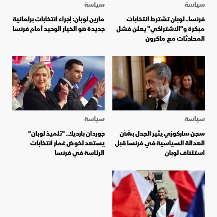
سياسة
سياسة
فرنسا.. لوبان تشترط انتخابات
مارين لوبان: إجراء انتخابات برلمانية
مبكرة و"الاشتراكي" يعلن فشل
جديدة هو الخيار الوحيد أمام فرنسا
المحادثات مع ماكرون
سياسة
سياسة
سجن ساركوزي يثير الجدل بشأن
جوردان بارديلا.. "تلميذ لوبان"
العدالة السياسية في فرنسا قبل
يستعد لخوض غمار انتخابات
استئناف لوبان
الرئاسة في فرنسا