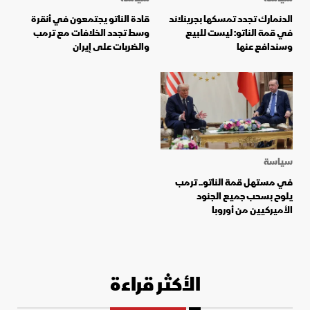
الدنمارك تجدد تمسكها بجرينلاند
قادة الناتو يجتمعون في أنقرة
في قمة الناتو: ليست للبيع
وسط تجدد الخلافات مع ترمب
وسندافع عنها
والضربات على إيران
سياسة
في مستهل قمة الناتو.. ترمب
يلوح بسحب جميع الجنود
الأميركيين من أوروبا
الأكثر قراءة