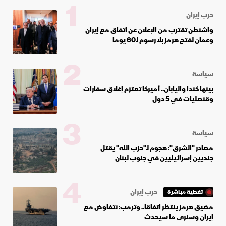
1
حرب إيران
واشنطن تقترب من الإعلان عن اتفاق مع إيران
وعمان لفتح هرمز بلا رسوم لـ60 يوماً
2
سياسة
بينها كندا واليابان.. أميركا تعتزم إغلاق سفارات
وقنصليات في 5 دول
3
سياسة
مصادر "الشرق": هجوم لـ"حزب الله" يقتل
جنديين إسرائيليين في جنوب لبنان
4
حرب إيران
تغطية مباشرة
مضيق هرمز ينتظر اتفاقاً.. وترمب: نتفاوض مع
إيران وسنرى ما سيحدث