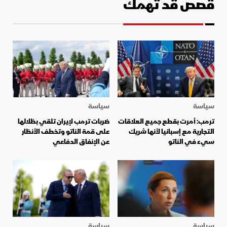
قصص قد تهمك
سياسة
سياسة
ترمب: أمرت بقطع جميع العلاقات
ضربات ترمب لإيران تلقي بظلالها
التجارية مع إسبانيا لأنها شريك
على قمة الناتو وتخطف الأنظار
سيء في الناتو
عن الإنفاق الدفاعي
سياسة
سياسة