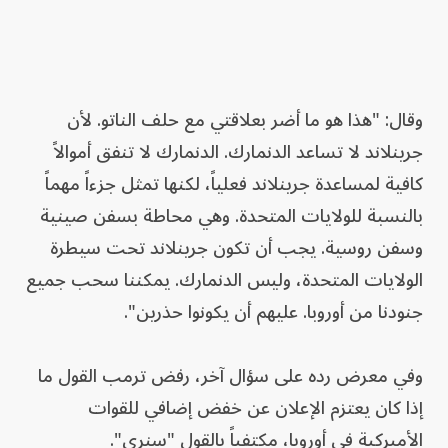
وقال: "هذا هو ما أضر بعلاقتي مع حلف الناتو. لأن
جرينلاند لا تساعد الدنمارك. الدنمارك لا تنفق أموالاً
كافية لمساعدة جرينلاند فعلياً، لكنها تمثل جزءاً مهماً
بالنسبة للولايات المتحدة. وهي محاطة بسفن صينية
وسفن روسية. يجب أن تكون جرينلاند تحت سيطرة
الولايات المتحدة، وليس الدنمارك. يمكننا سحب جميع
جنودنا من أوروبا. عليهم أن يكونوا حذرين".
وفي معرض رده على سؤال آخر، رفض ترمب القول ما
إذا كان يعتزم الإعلان عن خفض إضافي للقوات
الأميركية في أوروبا، مكتفياً بالقول "سنرى".