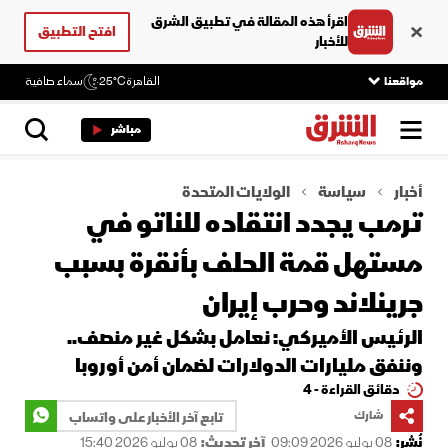
اقرأ هذه المقالة في تطبيق الشرق
افتح التطبيق
للأخبار
مواقعنا
القاهرة
25°C
سماء صافية
مباشر
أخبار
سياسة
الولايات المتحدة
ترمب يجدد انتقاده للناتو في
مستهل قمة الحلف بأنقرة بسبب
جرينلاند وحرب إيران
الرئيس الأميركي: نعامل بشكل غير منصف..
وننفق مليارات الدولارات لضمان أمن أوروبا
دقائق القراءة - 4
شارك
تابع آخر الأخبار على واتساب
نُشر:
08 يوليو 2026 09:09
آخر تحديث:
08 يوليو 2026 15:40