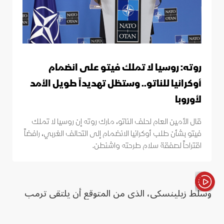
روته: روسيا لا تملك فيتو على انضمام
أوكرانيا للناتو.. وستظل تهديداً طويل الأمد
لأوروبا
قال الأمين العام لحلف الناتو، مارك روته إن روسيا لا تملك
فيتو بشأن طلب أوكرانيا الانضمام إلى التحالف الغربي، رافضاً
اقتراحاً لصفقة سلام طرحته واشنطن.
وسلط زيلينسكي، الذي من المتوقع أن يلتقي ترمب
الأخبار باختصار
في أنقرة الأربعاء، الضوء على قدرة أوكرانيا على التكيف،