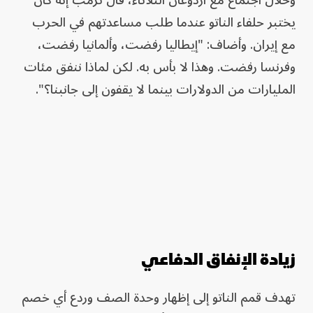
وخلال اجتماع مع أردوغان الثلاثاء، قال ترمب إنه كان
يختبر حلفاء الناتو عندما طلب مساعدتهم في الحرب
مع إيران. وأضاف: "إيطاليا رفضت، وألمانيا رفضت،
وفرنسا رفضت. وهذا لا بأس به. لكن لماذا ننفق مئات
المليارات من الدولارات بينما لا يقفون إلى جانبنا؟".
زيادة الإنفاق الدفاعي
تهدف قمم الناتو إلى إظهار وحدة الصف وردع أي خصم