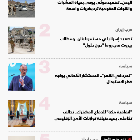
اليمن.. تصعيد حوثي يودي بحياة العشرات
والقوات الحكومية ترد بضربات واسعة
2
حرب إيران
تصعيد إسرائيلي مستمر بلبنان.. ومطالب
بيروت في روما "دون حلول"
3
سياسة
"تمرد في القصر".. المستشار الألماني يواجه
خطر الاستبدال
4
سياسة
"اتفاقية مكة" للدفاع المشترك.. تحالف
تكاملي يعيد صياغة توازنات الأمن الإقليمي
حرب إيران
تغطية مباشرة