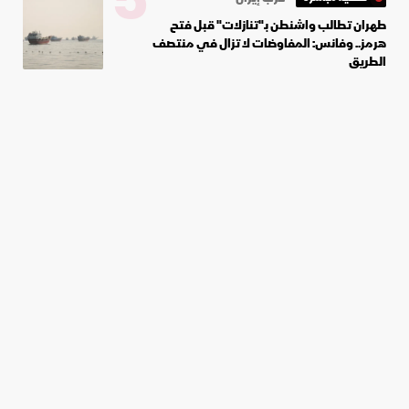
5
طهران تطالب واشنطن بـ"تنازلات" قبل فتح
هرمز.. وفانس: المفاوضات لا تزال في منتصف
الطريق