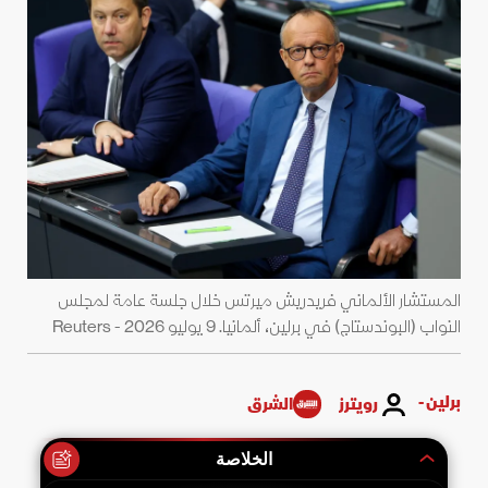
المستشار الألماني فريدريش ميرتس خلال جلسة عامة لمجلس
النواب (البوندستاج) في برلين، ألمانيا. 9 يوليو 2026 - Reuters
برلين -
رويترز
الشرق
الخلاصة