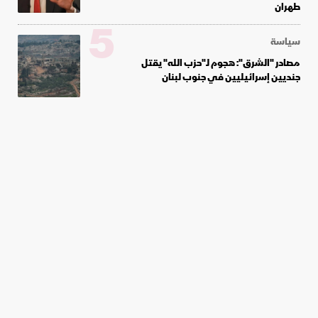
طهران
5
سياسة
مصادر "الشرق": هجوم لـ"حزب الله" يقتل
جنديين إسرائيليين في جنوب لبنان