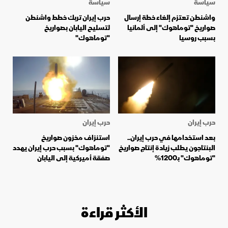
سياسة
سياسة
واشنطن تعتزم إلغاء خطة إرسال
حرب إيران تربك خطط واشنطن
صواريخ "توماهوك" إلى ألمانيا
لتسليح اليابان بصواريخ
بسبب روسيا
"توماهوك"
حرب إيران
حرب إيران
بعد استخدامها في حرب إيران..
استنزاف مخزون صواريخ
البنتاجون يطلب زيادة إنتاج صواريخ
"توماهوك" بسبب حرب إيران يهدد
"توماهوك" بـ1200%
صفقة أميركية إلى اليابان
الأكثر قراءة