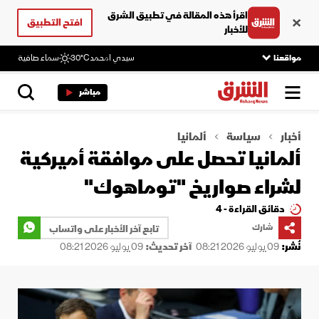
اقرأ هذه المقالة في تطبيق الشرق
افتح التطبيق
للأخبار
مواقعنا
سيدي امحمد
30°C
سماء صافية
مباشر
أخبار
سياسة
ألمانيا
ألمانيا تحصل على موافقة أميركية
لشراء صواريخ "توماهوك"
دقائق القراءة - 4
شارك
تابع آخر الأخبار على واتساب
نُشر:
09 يوليو 2026 08:21
آخر تحديث:
09 يوليو 2026 08:21