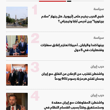
1
سياسة
شبح الحرب يخيم على إثيوبيا.. هل ينهار "سلام
بريتوريا" بين أديس أبابا وتيجراي؟
2
سياسة
بينها كندا واليابان.. أميركا تعتزم إغلاق سفارات
وقنصليات في 5 دول
3
حرب إيران
واشنطن تقترب من الإعلان عن اتفاق مع إيران
وعمان لفتح هرمز بلا رسوم لـ60 يوماً
4
حرب إيران
واشنطن: المفاوضات مع إيران معقدة
وستستغرق وقتاً بسبب انقسام النظام في