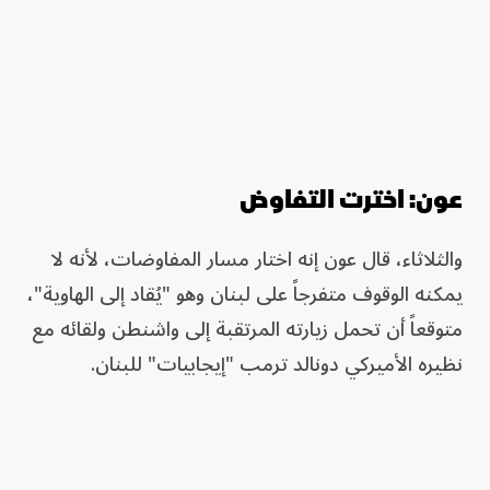
عون: اخترت التفاوض
والثلاثاء، قال عون إنه اختار مسار المفاوضات، لأنه لا
يمكنه الوقوف متفرجاً على لبنان وهو "يُقاد إلى الهاوية"،
متوقعاً أن تحمل زيارته المرتقبة إلى واشنطن ولقائه مع
نظيره الأميركي دونالد ترمب "إيجابيات" للبنان.