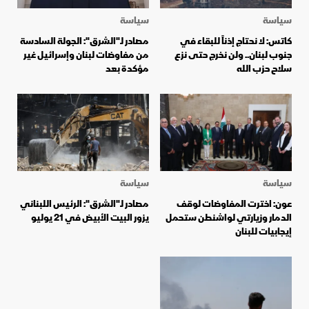
سياسة
سياسة
كاتس: لا نحتاج إذناً للبقاء في
مصادر لـ"الشرق": الجولة السادسة
جنوب لبنان.. ولن نخرج حتى نزع
من مفاوضات لبنان وإسرائيل غير
سلاح حزب الله
مؤكدة بعد
سياسة
سياسة
عون: اخترت المفاوضات لوقف
مصادر لـ"الشرق": الرئيس اللبناني
الدمار وزيارتي لواشنطن ستحمل
يزور البيت الأبيض في 21 يوليو
إيجابيات للبنان