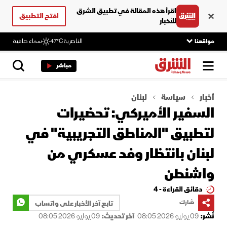
اقرأ هذه المقالة في تطبيق الشرق
افتح التطبيق
للأخبار
مواقعنا
الناصرية
47°C
سماء صافية
مباشر
أخبار
سياسة
لبنان
السفير الأميركي: تحضيرات
لتطبيق "المناطق التجريبية" في
لبنان بانتظار وفد عسكري من
واشنطن
دقائق القراءة - 4
شارك
تابع آخر الأخبار على واتساب
نُشر:
09 يوليو 2026 08:05
آخر تحديث:
09 يوليو 2026 08:05