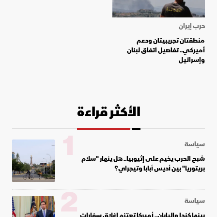
حرب إيران
منطقتان تجريبيتان ودعم
أميركي.. تفاصيل اتفاق لبنان
وإسرائيل
الأكثر قراءة
1
سياسة
شبح الحرب يخيم على إثيوبيا.. هل ينهار "سلام
بريتوريا" بين أديس أبابا وتيجراي؟
2
سياسة
بينها كندا واليابان.. أميركا تعتزم إغلاق سفارات