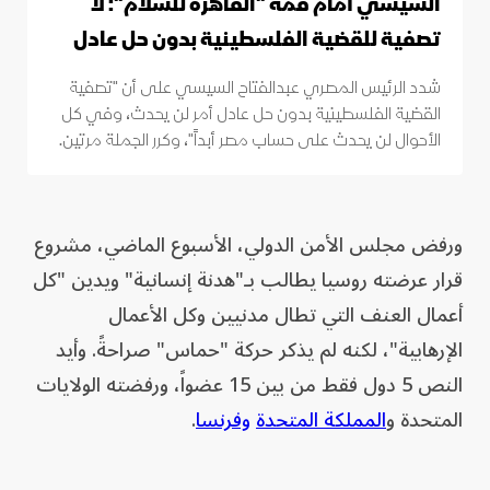
السيسي أمام قمة "القاهرة للسلام": لا
تصفية للقضية الفلسطينية بدون حل عادل
شدد الرئيس المصري عبدالفتاح السيسي على أن "تصفية
القضية الفلسطينية بدون حل عادل أمر لن يحدث، وفي كل
الأحوال لن يحدث على حساب مصر أبداً"، وكرر الجملة مرتين.
ورفض مجلس الأمن الدولي، الأسبوع الماضي، مشروع
قرار عرضته روسيا يطالب بـ"هدنة إنسانية" ويدين "كل
أعمال العنف التي تطال مدنيين وكل الأعمال
الإرهابية"، لكنه لم يذكر حركة "حماس" صراحةً. وأيد
النص 5 دول فقط من بين 15 عضواً، ورفضته الولايات
المتحدة و
المملكة المتحدة
وفرنسا
.