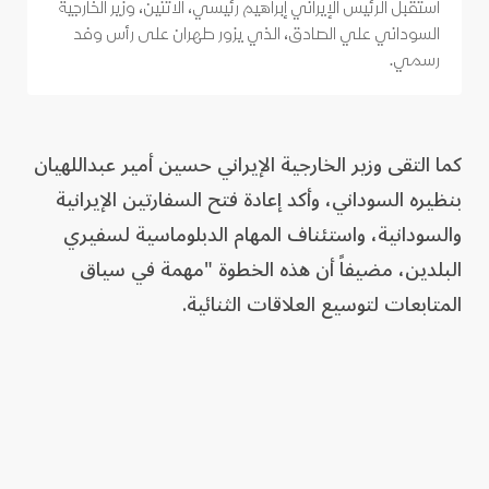
استقبل الرئيس الإيراني إبراهيم رئيسي، الاثنين، وزير الخارجية
السوداني علي الصادق، الذي يزور طهران على رأس وفد
رسمي.
كما التقى وزير الخارجية الإيراني حسين أمير عبداللهيان
بنظيره السوداني، وأكد إعادة فتح السفارتين الإيرانية
والسودانية، واستئناف المهام الدبلوماسية لسفيري
البلدين، مضيفاً أن هذه الخطوة "مهمة في سياق
المتابعات لتوسيع العلاقات الثنائية.