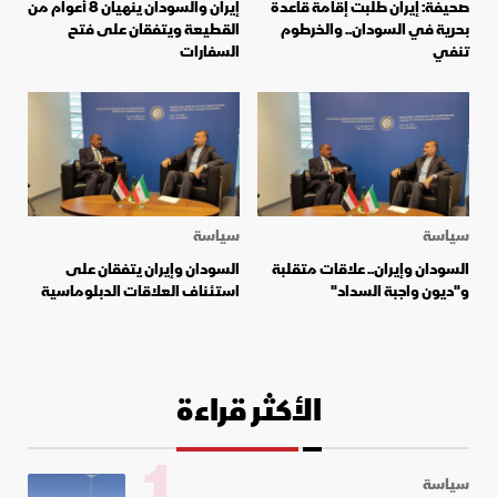
صحيفة: إيران طلبت إقامة قاعدة
إيران والسودان ينهيان 8 أعوام من
بحرية في السودان.. والخرطوم
القطيعة ويتفقان على فتح
تنفي
السفارات
سياسة
سياسة
السودان وإيران.. علاقات متقلبة
السودان وإيران يتفقان على
و"ديون واجبة السداد"
استئناف العلاقات الدبلوماسية
الأكثر قراءة
1
سياسة