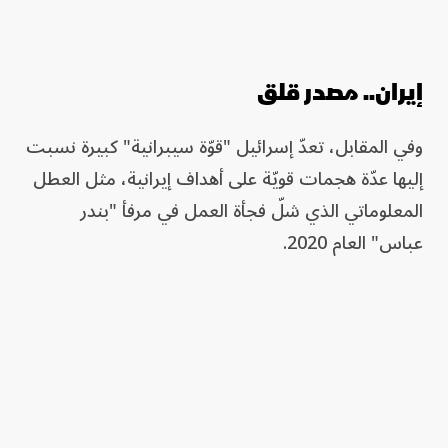
إيران.. مصدر قلق
وفي المقابل، تعدّ إسرائيل "قوّة سيبرانية" كبيرة نسبت
إليها عدّة هجمات قويّة على أهداف إيرانية، مثل العطل
المعلوماتي الذي شلّ فجأة العمل في مرفأ "بندر
عباس" العام 2020.