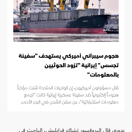
هجوم سيبراني أميركي يستهدف "سفينة
تجسس" إيرانية "تزود الحوثيين
بالمعلومات"
قال مسؤولون أميركيون، إن الولايات المتحدة شنت مؤخراً
هجوماً إلكترونياً ضد سفينة عسكرية إيرانية كانت "تجمع
معلومات استخباراتية"، عن سفن الشحن في البحر الأحمر.
بدوره، قال البروفسور تشاك فرايليش، الباحث في