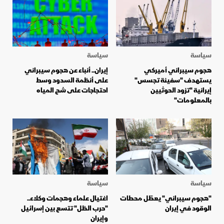
سياسة
سياسة
هجوم سيبراني أميركي
إيران.. أنباء عن هجوم سيبراني
يستهدف "سفينة تجسس"
على أنظمة السدود وسط
إيرانية "تزود الحوثيين
احتجاجات على شح المياه
بالمعلومات"
سياسة
سياسة
"هجوم سيبراني" يعطّل محطات
اغتيال علماء وهجمات وكلاء..
الوقود في إيران
"حرب الظل" تتسع بين إسرائيل
وإيران