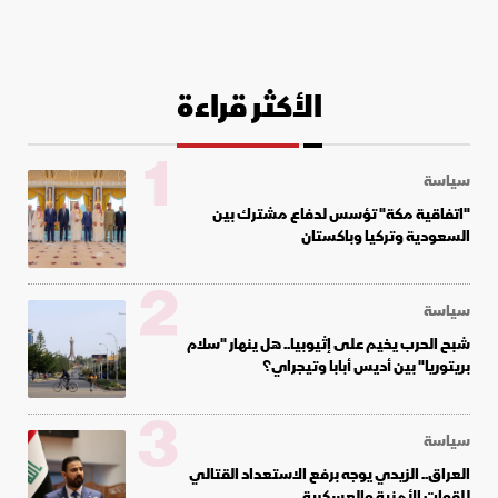
الأكثر قراءة
1
سياسة
"اتفاقية مكة" تؤسس لدفاع مشترك بين
السعودية وتركيا وباكستان
2
سياسة
شبح الحرب يخيم على إثيوبيا.. هل ينهار "سلام
بريتوريا" بين أديس أبابا وتيجراي؟
3
سياسة
العراق.. الزيدي يوجه برفع الاستعداد القتالي
للقوات الأمنية والعسكرية