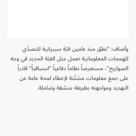
وأضاف: "نطوّر منذ عامين قبّة سيبرانية للتصدّي
للهجمات المعلوماتية تعمل مثل القبّة الحديد في وجه
الصواريخ"، مستعرضاً نظاماً دفاعياً "استباقياً" قادراً
على جمع معلومات مشتّتة لإعطاء لمحة عامة عن
التهديد ومواجهته بطريقة منسّقة وشاملة.