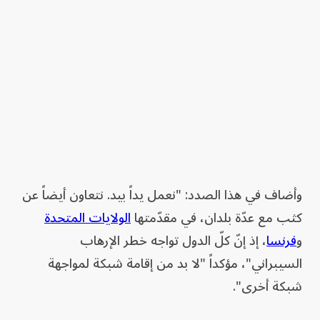
وأضاف في هذا الصدد: "نعمل يداً بيد. نتعاون أيضاً عن
كثب مع عدّة بلدان، في مقدّمتها
الولايات المتحدة
و
فرنسا
، إذ إنّ كلّ الدول تواجه خطر الإرهاب
السيبراني"، مؤكداً "لا بد من إقامة شبكة لمواجهة
شبكة أخرى".