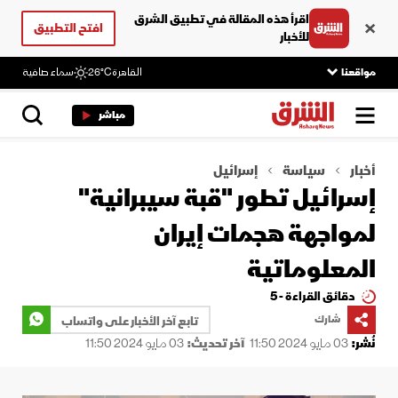
اقرأ هذه المقالة في تطبيق الشرق
افتح التطبيق
للأخبار
مواقعنا
القاهرة
26°C
سماء صافية
مباشر
أخبار
سياسة
إسرائيل
إسرائيل تطور "قبة سيبرانية"
لمواجهة هجمات إيران
المعلوماتية
دقائق القراءة - 5
شارك
تابع آخر الأخبار على واتساب
نُشر:
03 مايو 2024 11:50
آخر تحديث:
03 مايو 2024 11:50