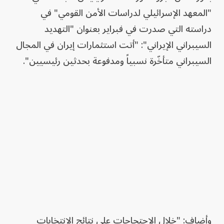
"المعهد الإسرائيلي لدراسات الأمن القومي" في
دراسته التي صدرت في فبراير بعنوان "التهديد
السيبراني الإيراني": "أتت استثمارات إيران في المجال
السيبراني متأخّرة نسبياً ومدفوعة بحدثين رئيسيين".
وأضاف: "خلال الاحتجاجات على نتائج الانتخابات