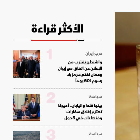
الأكثر قراءة
1
حرب إيران
واشنطن تقترب من
الإعلان عن اتفاق مع إيران
وعمان لفتح هرمز بلا
رسوم لـ60 يوماً
2
سياسة
بينها كندا واليابان.. أميركا
تعتزم إغلاق سفارات
وقنصليات في 5 دول
3
سياسة