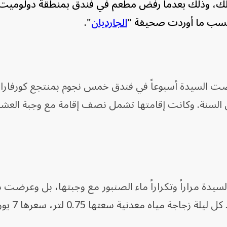
هلك، وذلك بعدما رفض مطعم في فندق بمنطقة دولوميت ا
 حسب ما أوردت صحيفة "
الجارديان
".
إلى عام 2019، عندما قضت السيدة أسبوعاً في فندق خمس نجوم بمنتجع كورفار
س السنة. وكانت إقامتها تشمل نصف إقامة مع وجبة العشا
سيدة مراراً وتكراراً ماء الصنبور مع وجبتها، بل وعرضت د
إلا أن طلبها قوبل بالرفض، فكانت تجد كل ليلة زجاجة