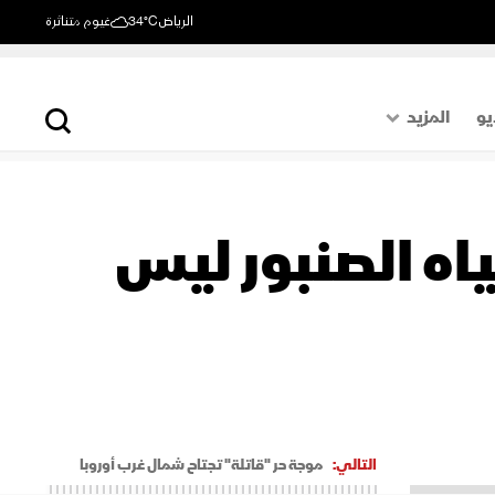
الرياض
34°C
غيوم متناثرة
يو
المزيد
حول العالم
الصفحة الأخيرة
ياه الصنبور ليس
اقتصاد
رياضة
التالي:
موجة حر "قاتلة" تجتاح شمال غرب أوروبا