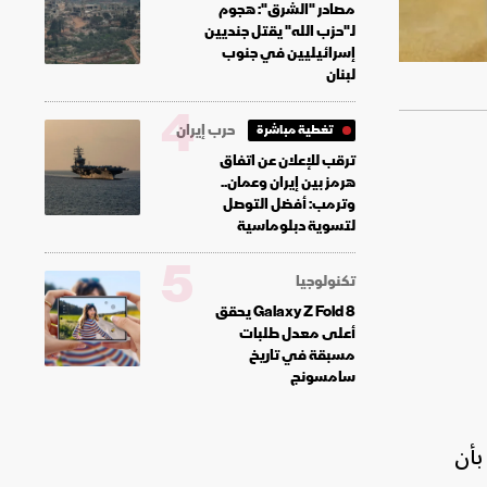
مصادر "الشرق": هجوم
لـ"حزب الله" يقتل جنديين
إسرائيليين في جنوب
لبنان
4
حرب إيران
تغطية مباشرة
ترقب للإعلان عن اتفاق
هرمز بين إيران وعمان..
وترمب: أفضل التوصل
لتسوية دبلوماسية
5
تكنولوجيا
Galaxy Z Fold 8 يحقق
أعلى معدل طلبات
مسبقة في تاريخ
سامسونج
بأن