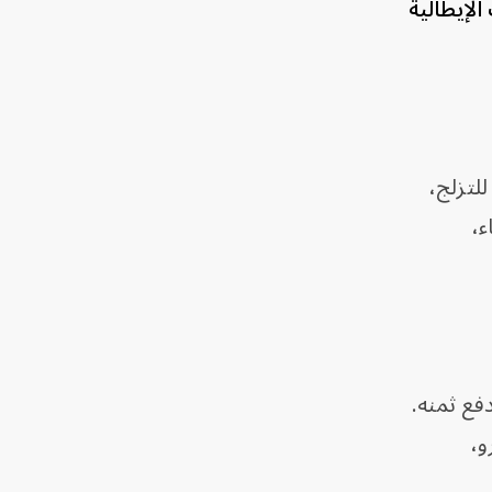
لإيطالية
ا للتزلج،
ء،
فع ثمنه.
 مياه معدنية سعتها 0.75 لتر، سعرها 7 يورو،