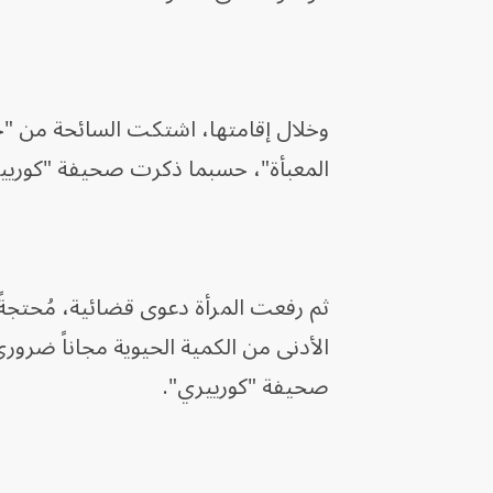
وخلال إقامتها، اشتكت السائحة من "حر
المعبأة"، حسبما ذكرت صحيفة "كورييري
ثم رفعت المرأة دعوى قضائية، مُحتجةً 
الأدنى من الكمية الحيوية مجاناً ضر
صحيفة "كورييري".