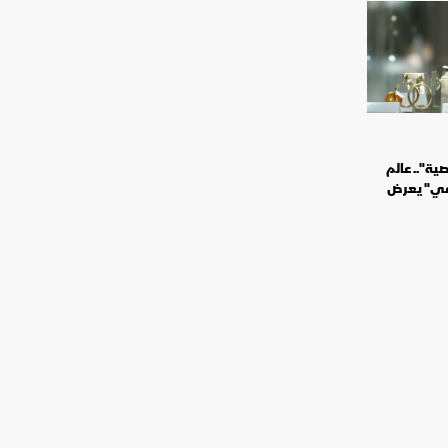
ة".. عالم
خفي" يعرض