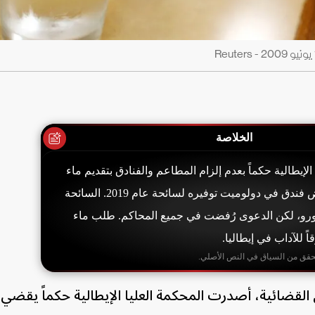
الخلاصة
لإيطالية حكماً بعدم إلزام المطاعم والفنادق بتقديم ماء
الصنبور مجاناً، بعد رفض فندق في دولوميت توفيره لسائحة عام 2019. السائحة
لبت بتعويض 2700 يورو، لكن الدعوى رُفضت في جميع المحاكم. طلب ماء
قاً للآداب في إيطاليا.
حقق من السياق في النص الأصلي.
لقضائية، أصدرت المحكمة العليا الإيطالية حكماً يقضي 