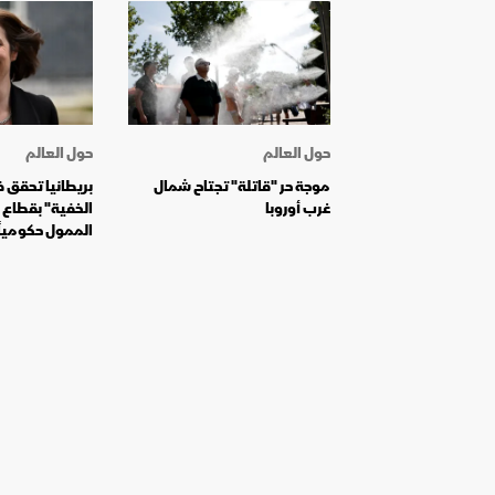
حول العالم
حول العالم
موجة حر "قاتلة" تجتاح شمال
بريطانيا تحقق 
غرب أوروبا
الخفية" بقطاع ر
الممول حكومياً