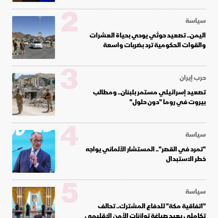
2
سياسة
اليمن.. تصعيد حوثي يودي بحياة العشرات
والقوات الحكومية ترد بضربات واسعة
3
حرب إيران
تصعيد إسرائيلي مستمر بلبنان.. ومطالب
بيروت في روما "دون حلول"
4
سياسة
"تمرد في القصر".. المستشار الألماني يواجه
خطر الاستبدال
5
سياسة
"اتفاقية مكة" للدفاع المشترك.. تحالف
تكاملي يعيد صياغة توازنات الأمن الإقليمي