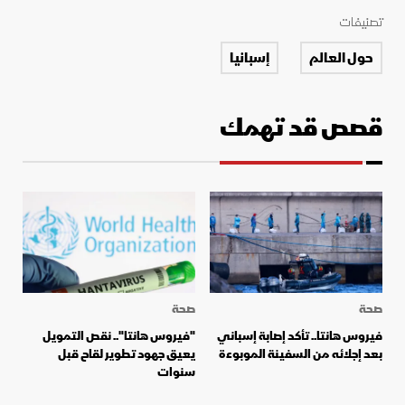
تصنيفات
حول العالم
إسبانيا
قصص قد تهمك
صحة
صحة
فيروس هانتا.. تأكد إصابة إسباني
"فيروس هانتا".. نقص التمويل
بعد إجلائه من السفينة الموبوءة
يعيق جهود تطوير لقاح قبل
سنوات