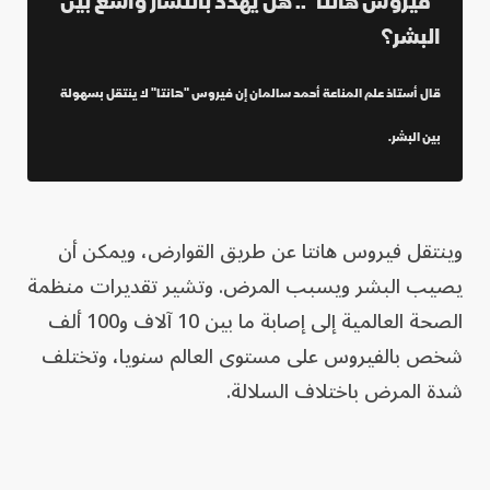
"فيروس هانتا".. هل يهدد بانتشار واسع بين
البشر؟
قال أستاذ علم المناعة أحمد سالمان إن فيروس "هانتا" لا ينتقل بسهولة
بين البشر.
وينتقل فيروس هانتا عن طريق القوارض، ويمكن أن
يصيب البشر ويسبب المرض. وتشير تقديرات منظمة
الصحة العالمية إلى إصابة ما بين 10 آلاف و100 ألف
شخص بالفيروس على مستوى العالم سنويا، وتختلف
شدة المرض باختلاف السلالة.