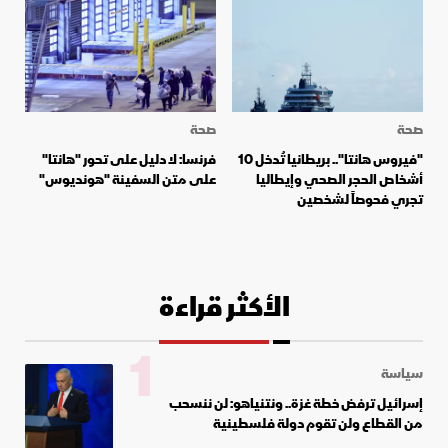
صحة
صحة
"فيروس هانتا".. بريطانيا تُدخل 10
فرنسا: لا دليل على تحور "هانتا"
أشخاص الحجر الصحي وإيطاليا
على متن السفينة "هونديوس"
تجري فحوصاً لشخصين
الأكثر قراءة
1
سياسة
إسرائيل ترفض خطة غزة.. ونتنياهو: لن ننسحب
من القطاع ولن تقوم دولة فلسطينية