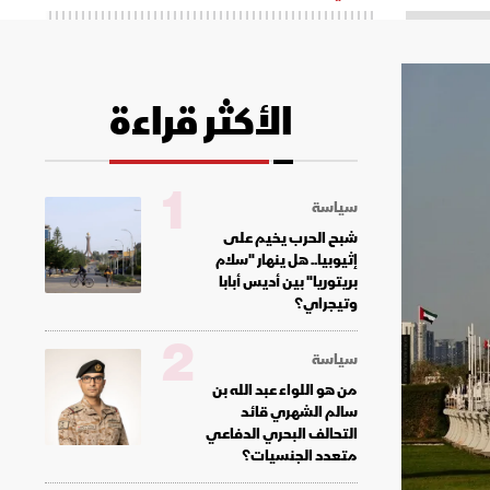
الأكثر قراءة
1
سياسة
شبح الحرب يخيم على
إثيوبيا.. هل ينهار "سلام
بريتوريا" بين أديس أبابا
وتيجراي؟
2
سياسة
من هو اللواء عبد الله بن
سالم الشهري قائد
التحالف البحري الدفاعي
متعدد الجنسيات؟