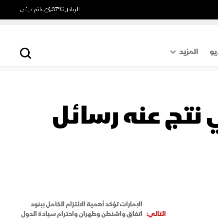
الرياض
37°C
غائم جزئي
يو
المزيد
حول العالم
الصفحة الأخيرة
 نتج عنه رسائل
اقتصاد
رياضة
الإمارات تؤكد أهمية الالتزام الكامل ببنود
التالي:
اتفاق واشنطن وطهران واحترام سيادة الدول