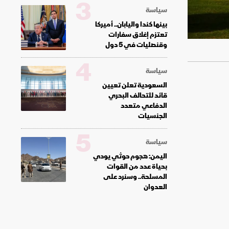
3
سياسة
بينها كندا واليابان.. أميركا
تعتزم إغلاق سفارات
وقنصليات في 5 دول
4
سياسة
السعودية تعلن تعيين
قائد للتحالف البحري
الدفاعي متعدد
الجنسيات
5
سياسة
اليمن: هجوم حوثي يودي
بحياة عدد من القوات
المسلحة.. وسنرد على
العدوان