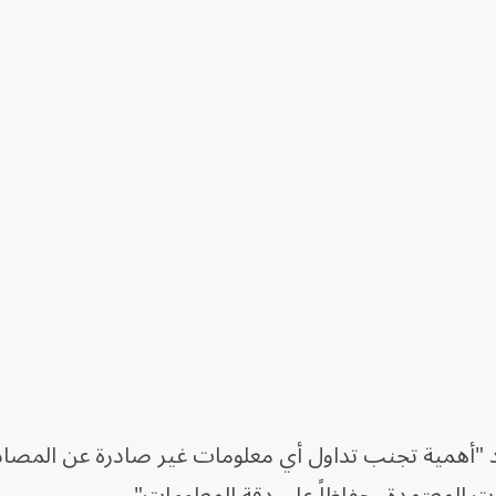
كد "أهمية تجنب تداول أي معلومات غير صادرة عن المصاد