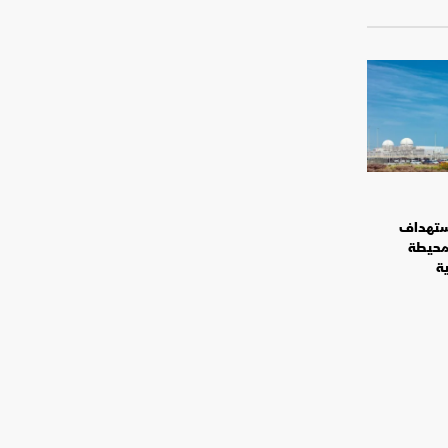
استهداف
لمحيطة
ية