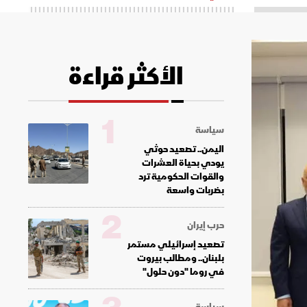
الأكثر قراءة
1
سياسة
اليمن.. تصعيد حوثي
يودي بحياة العشرات
والقوات الحكومية ترد
بضربات واسعة
2
حرب إيران
تصعيد إسرائيلي مستمر
بلبنان.. ومطالب بيروت
في روما "دون حلول"
سياسة