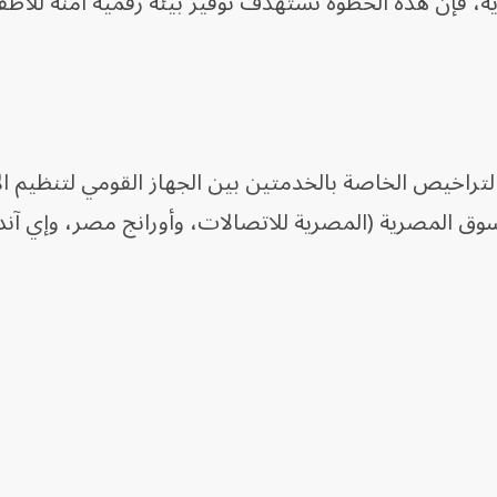
، فإن هذه الخطوة تستهدف توفير بيئة رقمية آمنة للأطفا
تراخيص الخاصة بالخدمتين بين الجهاز القومي لتنظيم ا
سوق المصرية (المصرية للاتصالات، وأورانج مصر، وإي آن