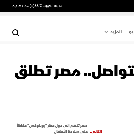
مدينة الكويت
38°C
سماء صافية
يو
المزيد
حول العالم
الصفحة الأخيرة
لتواصل.. مصر تطلق
اقتصاد
رياضة
مصر تنضم إلى دول حظر "روبلوكس" حفاظاً
التالي:
على سلامة الأطفال