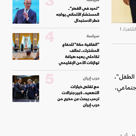
3
"تمرد في القصر"..
المستشار الألماني يواجه
خطر الاستبدال
وزير الاتصالات المصري رأفت هندي يتوسط ممثلي شركات الاتصالات الأربع خلال توقيع خدمتي "اطمن" و"اطمن على الآخر"، القاهرة. 1
4
سياسة
"اتفاقية مكة" للدفاع
المشترك.. تحالف
تكاملي يعيد صياغة
توازنات الأمن الإقليمي
5
 الطفل"،
حرب إيران
اجتماعي،
مع تقلص خيارات
التصعيد.. كبير جنرالات
ترمب يبحث عن مخرج من
حرب إيران