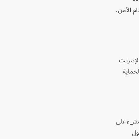
ام الآمن،
لإنترنت
لحماية
لنشء على
ول