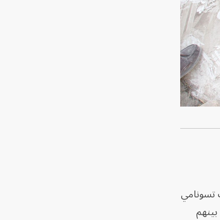
 بموجات تسونامي
ن بينهم