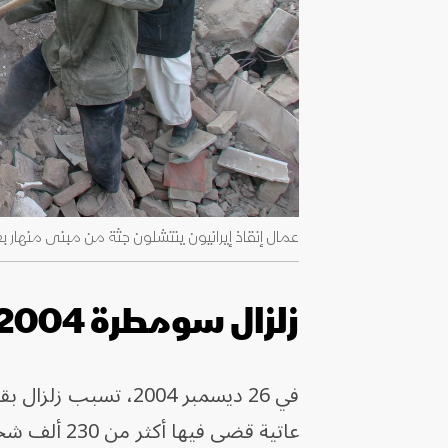
عمال إنقاذ إيرانيون ينتشلون جثة من مبنى منهار بعد زلزال بام جنو
زلزال سومطرة 2004
عاتية قضى 