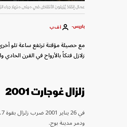
عمال إنقاذ يُزيلون الأنقاض في مبنى منهار جراء الزلزال الذي ضرب تر
باريس-
أ ف ب
مع حصيلة مؤقتة ترتفع ساعة تلو أخرى،
زلازل فتكاً بالأرواح في القرن الحادي 
زلزال غوجارت 2001
في 26 يناير 2001 ضرب زلزال بقوة 7.7 درجة ولاية غوجارات في غرب
ودمر مدينة بوج.