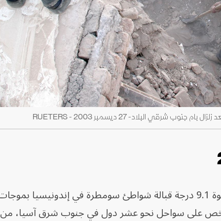
ب شرقي البلاد- 27 ديسمبر 2003 - RUETERS
في 26 ديسمبر 2004، تسبب زلزال بقوة 9.1 درجة قبالة شواطئ سومطرة في إندونيسيا
فيها أكثر من 230 ألف شخص على سواحل نحو عشر دول في جنوب شرق آسيا، م