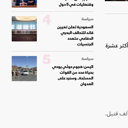
وقنصليات في 5 دول
4
سياسة
السعودية تعلن تعيين
قائد للتحالف البحري
الدفاعي متعدد
أكثر عشرة
الجنسيات
5
سياسة
اليمن: هجوم حوثي يودي
بحياة عدد من القوات
المسلحة.. وسنرد على
العدوان
وقعاً أكثر من 20 ألف قتيل.