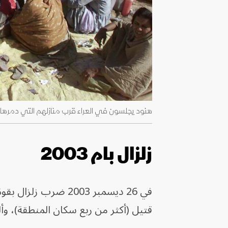
هنود يجلسون في العراء قرب منازلهم التي دمرها زلزال ضرب المنا
زلزال بام 2003
في 26 ديسمبر 2003 ضرب زلزال بقوة 6.6 درجة مدينة بام جنوب شرق
قتيل (أكثر من ربع سكان المنطقة)، وألحق 