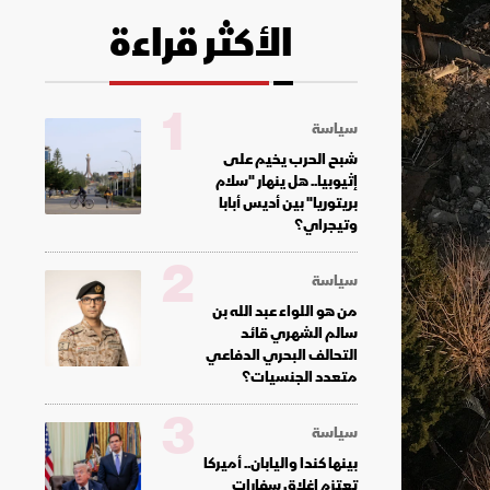
الأكثر قراءة
1
سياسة
شبح الحرب يخيم على
إثيوبيا.. هل ينهار "سلام
بريتوريا" بين أديس أبابا
وتيجراي؟
2
سياسة
من هو اللواء عبد الله بن
سالم الشهري قائد
التحالف البحري الدفاعي
متعدد الجنسيات؟
3
سياسة
بينها كندا واليابان.. أميركا
تعتزم إغلاق سفارات