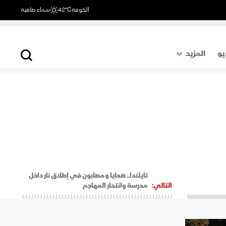
الكوفة
42°C
سماء صافية
يو
المزيد
حول العالم
الصفحة الأخيرة
اقتصاد
رياضة
تايلندا.. ضحايا ومصابون في إطلاق نار داخل
التالي:
مدرسة وانتحار المهاجم