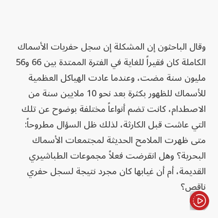
وقال الباحثون إن المشكلة إن سجل حفريات الأسماك
الكاملة كان فقيراً للغاية في الفترة الممتدة بين 66 و56
مليون سنة مضت، وعندما عادت الهياكل العظمية
للأسماك للظهور بكثرة بعد نحو 10 ملايين سنة من
الاصطدام، كانت تضم أنواعاً مختلفة بوضوح عن تلك
التي عاشت قبل الكارثة، لذلك ظل السؤال مطروحاً:
متى ظهرت الملامح الحديثة لمجتمعات الأسماك
البحرية؟ وهل انقرضت فعلاً مجموعات الطباشيري
القديمة، أم أن غيابها كان مجرد نتيجة لسجل حفري
ناقص؟
الأخبار باختصار