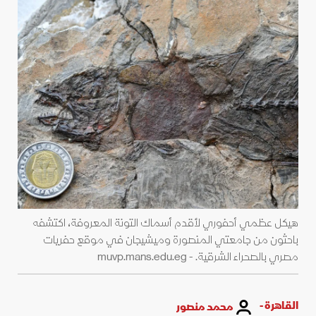
هيكل عظمي أحفوري لأقدم أسماك التونة المعروفة، اكتشفه
باحثون من جامعتي المنصورة وميشيجان في موقع حفريات
مصري بالصحراء الشرقية. - muvp.mans.edu.eg
القاهرة -
محمد منصور