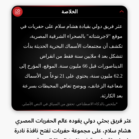
الخلاصة
عثر فريق دولي بقيادة هشام سلام على حفريات في
موقع "لاجرشتاته" بالصحراء الشرقية المصرية،
تكشف أن مجتمعات الأسماك البحرية الحديثة بدأت
تتشكل بعد 4 ملايين سنة فقط من انقراض
الديناصورات قبل 66 مليون سنة. الموقع، المؤرخ إلى
62.2 مليون سنة، يحتوي على 21 نوعاً من الأسماك
شعاعية الزعانف، ويوضح تعافي المحيطات بسرعة
بعد الكارثة.
*ملخص بالذكاء الاصطناعي. تحقق من السياق في النص الأصلي.
عثر فريق بحثي دولي يقوده عالم الحفريات المصري
هشام سلام، على مجموعة حفريات تفتح نافذة نادرة