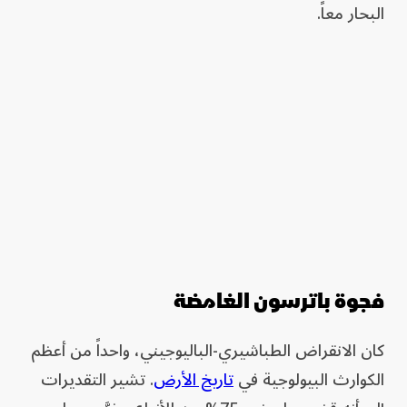
البحار معاً.
فجوة باترسون الغامضة
كان الانقراض الطباشيري-الباليوجيني، واحداً من أعظم
الكوارث البيولوجية في
تاريخ الأرض
. تشير التقديرات