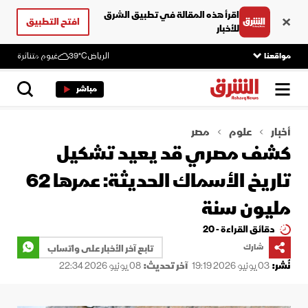
اقرأ هذه المقالة في تطبيق الشرق
افتح التطبيق
للأخبار
مواقعنا
الرياض
39°C
غيوم متناثرة
مباشر
أخبار
علوم
مصر
كشف مصري قد يعيد تشكيل
تاريخ الأسماك الحديثة: عمرها 62
مليون سنة
دقائق القراءة - 20
شارك
تابع آخر الأخبار على واتساب
نُشر:
03 يونيو 2026 19:19
آخر تحديث:
08 يونيو 2026 22:34