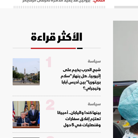
التالي:
بروتين قد يُعيد الذاكرة لمرضى ألزهايمر
الأكثر قراءة
1
سياسة
شبح الحرب يخيم على
إثيوبيا.. هل ينهار "سلام
بريتوريا" بين أديس أبابا
وتيجراي؟
2
سياسة
بينها كندا واليابان.. أميركا
تعتزم إغلاق سفارات
وقنصليات في 5 دول