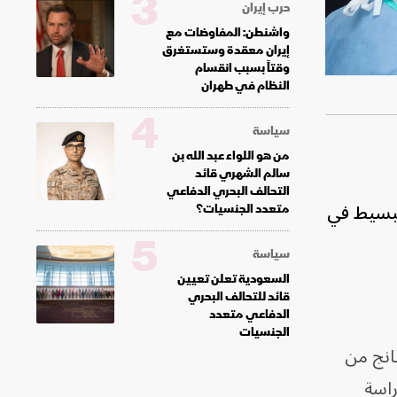
3
حرب إيران
واشنطن: المفاوضات مع
إيران معقدة وستستغرق
وقتاً بسبب انقسام
النظام في طهران
4
سياسة
من هو اللواء عبد الله بن
سالم الشهري قائد
التحالف البحري الدفاعي
البسيط في
متعدد الجنسيات؟
5
سياسة
السعودية تعلن تعيين
قائد للتحالف البحري
الدفاعي متعدد
الجنسيات
شانج من
اسة