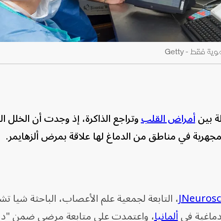
 فقط - Getty
ة بين
أمراض القلب
وتراجع الذاكرة، إذ وجدت أن الخلل 
هرية في مناطق من الدماغ لها علاقة بمرض ألزهايمر.
JNeurosc
، التابعة لجمعية علم الأعصاب، الباحثة شيا ت
دماغية في
ألمانيا
، واعتمدت على متابعة مرضى ضمن "در