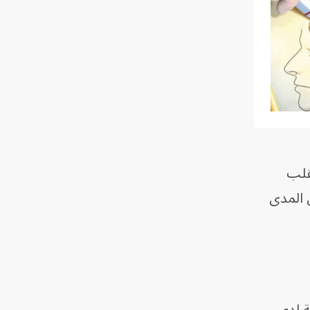
قلب
 المدى