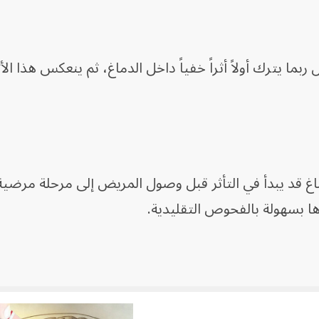
ربما يترك أولاً أثراً خفياً داخل الدماغ، ثم ينعكس هذا الأثر
ماغ قد يبدأ في التأثر قبل وصول المريض إلى مرحلة مرضي
ا بسهولة بالفحوص التقليدية.