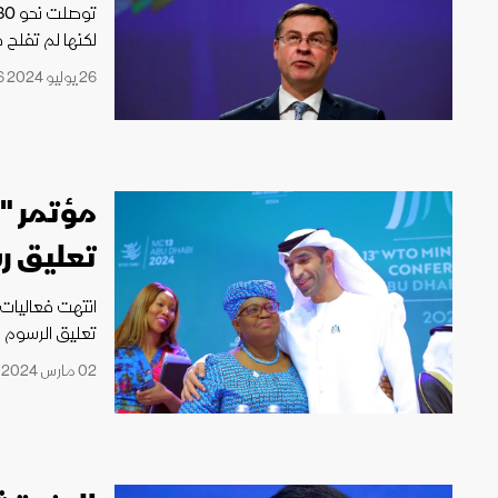
لكنها لم تفلح 
26 يوليو 2024 16:36
مؤتمر "ا
تعليق رس
تعليق الرسوم ال
02 مارس 2024 01:38