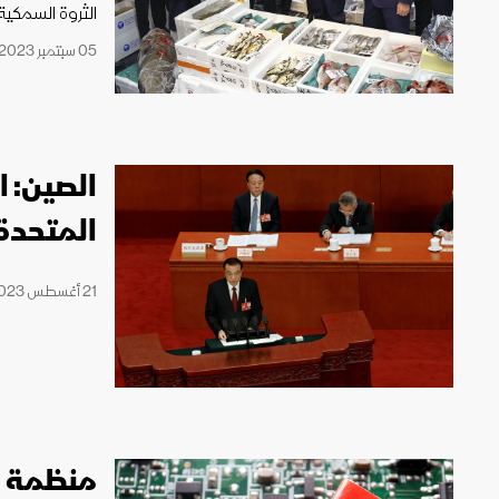
الثروة السمكية
05 سبتمبر 2023 06:04
الصين: ا
المتحدة
21 أغسطس 2023 17:44
منظمة ال