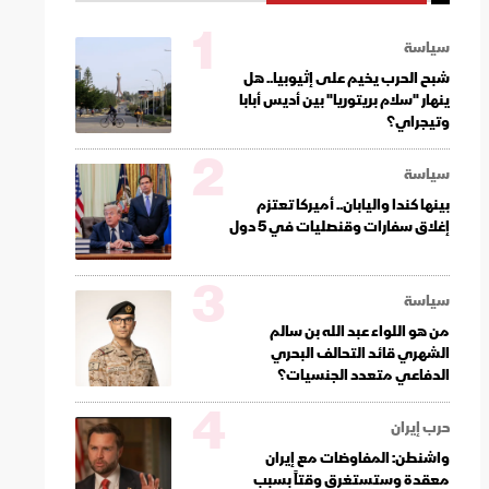
1
سياسة
شبح الحرب يخيم على إثيوبيا.. هل
ينهار "سلام بريتوريا" بين أديس أبابا
وتيجراي؟
2
سياسة
بينها كندا واليابان.. أميركا تعتزم
إغلاق سفارات وقنصليات في 5 دول
3
سياسة
من هو اللواء عبد الله بن سالم
الشهري قائد التحالف البحري
الدفاعي متعدد الجنسيات؟
4
حرب إيران
واشنطن: المفاوضات مع إيران
معقدة وستستغرق وقتاً بسبب