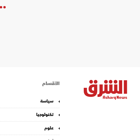
"التجارة
أمام الس
حضّت منظمة التج
والخدمات البيئ
07 نوفمبر 2022 17:39
وسط أزما
تتوقع "رك
قالت المديرة ال
عالمي" في وقت