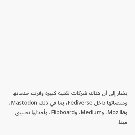
يشار إلى أن هناك شركات تقنية كبيرة وفرت خدماتها
ومنصاتها داخل Fediverse، بما في ذلك Mastodon،
وMozilla، وMedium، وFlipboard، وأحدثها تطبيق
ميتا.