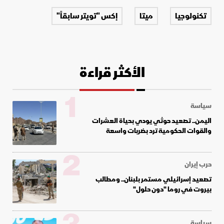
تكنولوجيا
ميتا
إكس "تويتر سابقاً"
الأكثر قراءة
1
سياسة
اليمن.. تصعيد حوثي يودي بحياة العشرات
والقوات الحكومية ترد بضربات واسعة
2
حرب إيران
تصعيد إسرائيلي مستمر بلبنان.. ومطالب
بيروت في روما "دون حلول"
سياسة