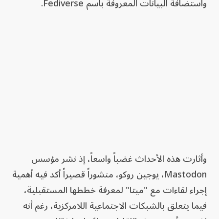
واستضافة البيانات المعروفة باسم Fediverse.
وأثارت هذه الأحداث غضباً واسعاً، إذ نشر مؤسس
Mastodon، يوجين روكو، منشوراً قصيراً أكد فيه أهمية
إجراء لقاءات مع "ميتا" لمعرفة خططها المستقبلية،
فيما يتعلق بالشبكات الاجتماعية اللامركزية، رغم أنه