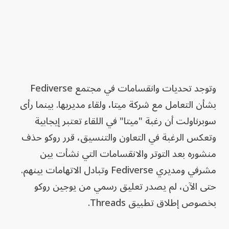
وتوجد تحديات وانقسامات في مجتمع Fediverse
بشأن التعامل مع شركة ميتا، ولقاء مديريها. بينما رأى
سوبرناولت أن رغبة "ميتا" في اللقاء تعتبر إيجابية
وتعكس الرغبة في التعاون والتنسيق، قرر روكو حذف
منشوره بعد التوتر والانقسامات التي نشأت بين
مشرفي ومديري Fediverse وتبادل الاتهامات بينهم.
حتى الآن، لم يصدر تعليق رسمي من يوجين روكو
بخصوص إطلاق تطبيق Threads.