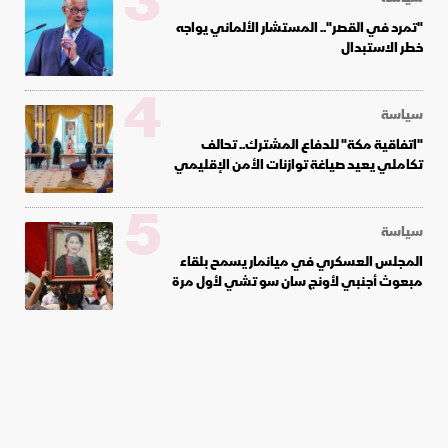
3
"تمرد في القصر".. المستشار الألماني يواجه
خطر الاستبدال
4
سياسة
"اتفاقية مكة" للدفاع المشترك.. تحالف
تكاملي يعيد صياغة توازنات الأمن الإقليمي
5
سياسة
المجلس العسكري في ميانمار يسمح بلقاء
مبعوث أجنبي لأونج سان سو تشي لأول مرة