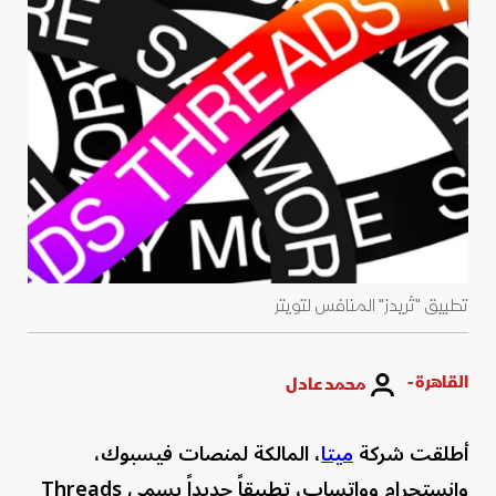
تطبيق "ثريدز" المنافس لتويتر
القاهرة -
محمد عادل
أطلقت شركة
ميتا
، المالكة لمنصات فيسبوك،
وإنستجرام وواتساب، تطبيقاً جديداً يسمى Threads