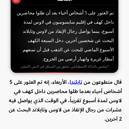
تم العثور على 5 أشخاص أحياء بعد أن ظلوا محاصرين
داخل كهف في إقليم سايسومبون في لاوس لمدة
أسبوع، بينما يواصل رجال الإنقاذ من لاوس وتايلاند
البحث عن شخصين آخرين. دخل السبعة الكهف
الأسبوع الماضي للبحث عن الذهب قبل أن تمنعهم
أمطار غزيرة وانهيار أرضي من الخروج.
*ملخص بالذكاء الاصطناعي. تحقق من السياق في النص الأصلي.
قال متطوعون ​من
تايلندا
، الأربعاء، إنه تم العثور على 5
أشخاص أحياء بعدما ظلوا محاصرين داخل ⁠كهف في
لاوس ‌لمدة أسبوع تقريباً، في الوقت الذي يواصل فيه
عشرات من ​رجال الإنقاذ من ⁠لاوس وتايلاند البحث عن
2 آخرين.