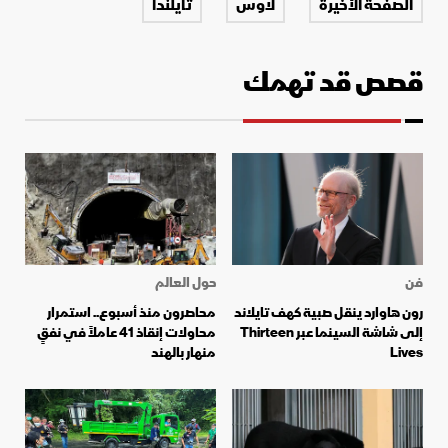
الصفحة الأخيرة
لاوس
تايلندا
قصص قد تهمك
فن
حول العالم
رون هاوارد ينقل صبية كهف تايلاند
محاصرون منذ أسبوع.. استمرار
إلى شاشة السينما عبر Thirteen
محاولات إنقاذ 41 عاملاً في نفقٍ
Lives
منهار بالهند