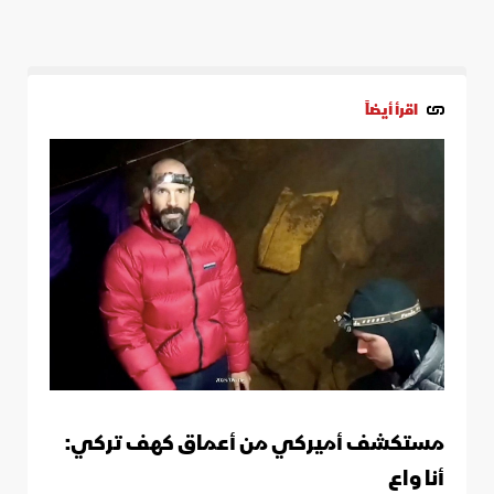
اقرأ أيضاً
مستكشف أميركي من أعماق كهف تركي:
أنا واع