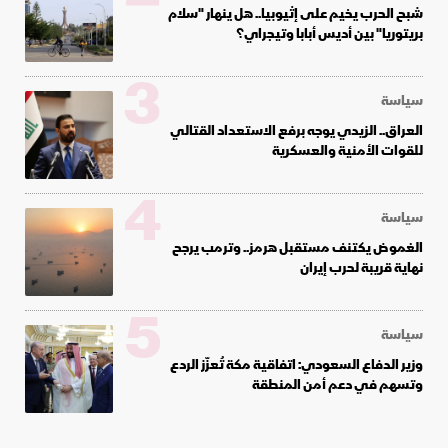
شبح الحرب يخيم على إثيوبيا.. هل ينهار "سلام
بريتوريا" بين أديس أبابا وتيجراي؟
3
سياسة
العراق.. الزيدي يوجه برفع الاستعداد القتالي
للقوات الأمنية والعسكرية
4
سياسة
الغموض يكتنف مستقبل هرمز.. وترمب يرجح
نهاية قريبة لحرب إيران
5
سياسة
وزير الدفاع السعودي: اتفاقية مكة تُعزّز الردع
وتسهم في دعم أمن المنطقة