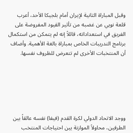
وقبل المباراة الثانية لإيران أمام بلجيكا الأحد، أعرب
قلعة نويي عن غضبه من تأثير القيود المفروضة على
الفريق في استعداداته، قائلاً إنه لم يتمكن من استكمال
برنامج التدريبات الخاص بمباراة بالغة الأهمية. وأضاف
أن المنتخبات الأخرى لم تتعرض للظروف نفسها.
ووجد الاتحاد الدولي لكرة القدم (فيفا) نفسه عالقاً بين
الطرفين، محاولاً الموازنة بين احتياجات المنتخب