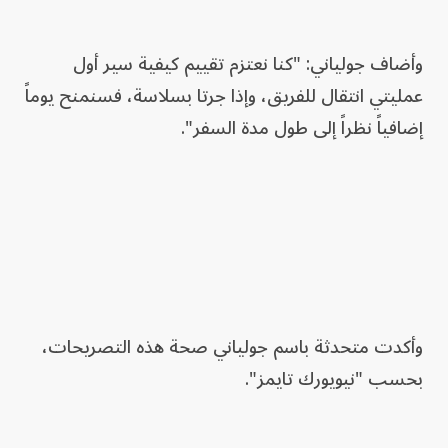
وأضاف جولياني: "كنا نعتزم تقييم كيفية سير أول
عمليتي انتقال للفريق، وإذا جرتا بسلاسة، فسنمنح يوماً
إضافياً نظراً إلى طول مدة السفر".
وأكدت متحدثة باسم جولياني صحة هذه التصريحات،
بحسب "نيويورك تايمز".