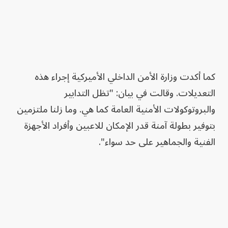
كما أكدت وزارة الأمن الداخلي الأميركية إجراء هذه
التعديلات. وقالت في بيان: "تظل التدابير
والبروتوكولات الأمنية العامة كما هي. وما زلنا ملتزمين
بتوفير بطولة آمنة قدر الإمكان للاعبين وأفراد الأجهزة
الفنية والجماهير على حد سواء".