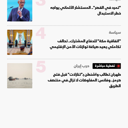
3
"تمرد في القصر".. المستشار الألماني يواجه
خطر الاستبدال
4
سياسة
"اتفاقية مكة" للدفاع المشترك.. تحالف
تكاملي يعيد صياغة توازنات الأمن الإقليمي
5
حرب إيران
تغطية مباشرة
طهران تطالب واشنطن بـ"تنازلات" قبل فتح
هرمز.. وفانس: المفاوضات لا تزال في منتصف
الطريق