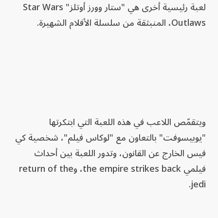
لعبة رئيسية أخرى هي "ستار وورز أوتلز" Star Wars
Outlaws، المنبثقة من سلسلة الأفلام الشهيرة.
ويتقمّص اللاعب في هذه اللعبة التي ابتكرتها
"يوبيسوفت" بالتعاون مع "لوكاس فيلم"، شخصية كي
فيس الخارج عن القانون، وتدور اللعبة بين أحداث
فيلمي the empire strikes back، وreturn of the
jedi.