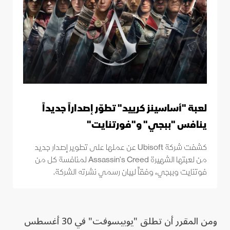
لعبة "أساسينز كرييد" تطوّر إصداراً جديداً
ينافس "ببجي" و"فورتنايت"
كشفت شركة Ubisoft عن عملها على تطوير إصدار جديد
من لعبتها الشهيرة Assassin's Creed لمنافسة كل من
فوتنايت وببجي، وفقاً لبيان رسمي نشرته الشركة.
ومن المقرر أن تطلق "يوبيسوفت" في 30 أغسطس