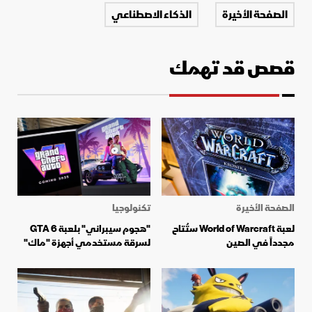
الصفحة الأخيرة
الذكاء الاصطناعي
قصص قد تهمك
الصفحة الأخيرة
تكنولوجيا
لعبة World of Warcraft ستُتاح
"هجوم سيبراني" بلعبة GTA 6
مجدداً في الصين
لسرقة مستخدمي أجهزة "ماك"