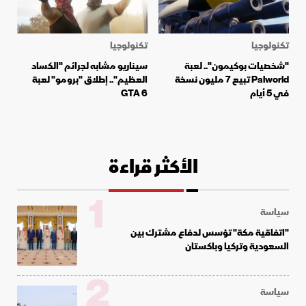
تكنولوجيا
تكنولوجيا
"شخصيات بوكيمون".. لعبة
سيناريو مشابه لجرائم "الكساد
Palworld تبيع 7 مليون نسخة
العظيم".. إطلاق "برومو" لعبة
في 5 أيام
GTA 6
الأكثر قراءة
1
سياسة
"اتفاقية مكة" تؤسس لدفاع مشترك بين
السعودية وتركيا وباكستان
2
سياسة