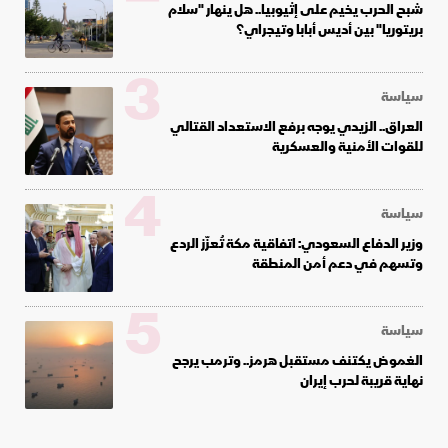
شبح الحرب يخيم على إثيوبيا.. هل ينهار "سلام
بريتوريا" بين أديس أبابا وتيجراي؟
3
سياسة
العراق.. الزيدي يوجه برفع الاستعداد القتالي
للقوات الأمنية والعسكرية
4
سياسة
وزير الدفاع السعودي: اتفاقية مكة تُعزّز الردع
وتسهم في دعم أمن المنطقة
5
سياسة
الغموض يكتنف مستقبل هرمز.. وترمب يرجح
نهاية قريبة لحرب إيران