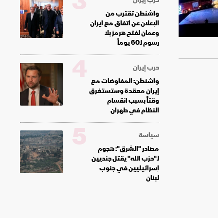
3
واشنطن تقترب من
الإعلان عن اتفاق مع إيران
وعمان لفتح هرمز بلا
رسوم لـ60 يوماً
4
حرب إيران
واشنطن: المفاوضات مع
إيران معقدة وستستغرق
وقتاً بسبب انقسام
النظام في طهران
5
سياسة
مصادر "الشرق": هجوم
لـ"حزب الله" يقتل جنديين
إسرائيليين في جنوب
لبنان