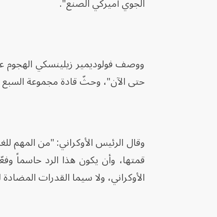
الجوي أميركي الصنع".
ووصف فولوديمير زيلينسكي الهجوم على
حتى الآن"، وحثّ قادة مجموعة السبع
وقال الرئيس الأوكراني: "من المهم لل
قمتها، وأن يكون هذا الرد حاسماً وفع
الأوكراني، ولا سيما القدرات المضادة ل