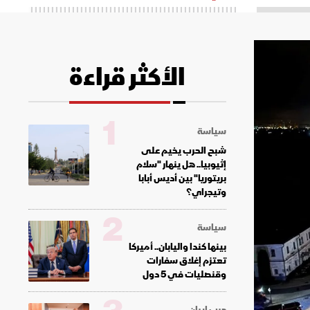
الأكثر قراءة
1
سياسة
شبح الحرب يخيم على
إثيوبيا.. هل ينهار "سلام
بريتوريا" بين أديس أبابا
وتيجراي؟
2
سياسة
بينها كندا واليابان.. أميركا
تعتزم إغلاق سفارات
وقنصليات في 5 دول
حرب إيران