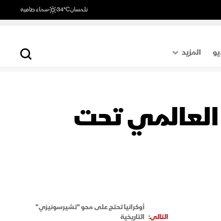
تلمسان
34°C
سماء صافية
يو
المزيد
حول العالم
الصفحة الأخيرة
 العالمي تحت
اقتصاد
رياضة
أوكرانيا تحتج على محو "تشيرسونيزي"
التالي:
التاريخية