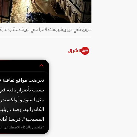
حريق في دير بيشيرسك لافرا في كييف عقب غارة صاروخية روسية،
الشرق
تعرضت مواقع ثقافية ف
تسبب بأضرار بالغة في 
مثل استوديو أولكسندر
الكاتدرائية. وصف زيلي
المسيحية". فرنسا أدا
*ملخص بالذكاء الاصطناعي. ت