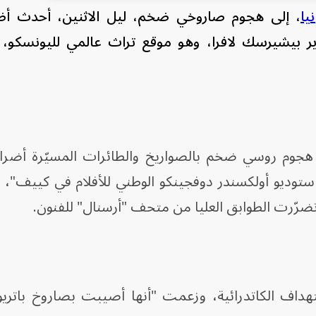
نيا
، إلى هجوم صاروخي ضخم، ليل الاثنين، أحدث أضرار
ير بيشيرسك لافرا، وهو موقع تراث عالمي لليونسكو، 
جوم روسي ضخم بالصواريخ والطائرات المسيّرة أضرار
"استوديو أولكسندر دوفجينكو الوطني للأفلام في كييف"،
 وتضرّرت الطوابق العليا من متحف "أرسنال" للفنون.
ف الكاتدرائية، وزعمت "أنها أصيبت بصاروخ باتريو