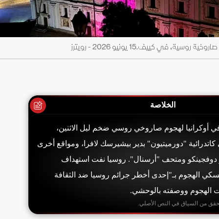
 في كييف.15 يونيو 2026 - رويترز
الخلاصة
ي أوكرانيا لهجوم صاروخي روسي ضخم ليل الاثنين،
كاتدرائية "دورميتيون" بدير بيشيرسك لافرا، ومواقع أخرى
 دوفجينكو ومتحف "أرسنال". روسيا نفت استهداف
نسكي الهجوم بـ"إحدى أخطر جرائم روسيا ضد الثقافة
نت الهجوم ووصفته بالوحشي.
حقق من السياق في النص الأصلي.