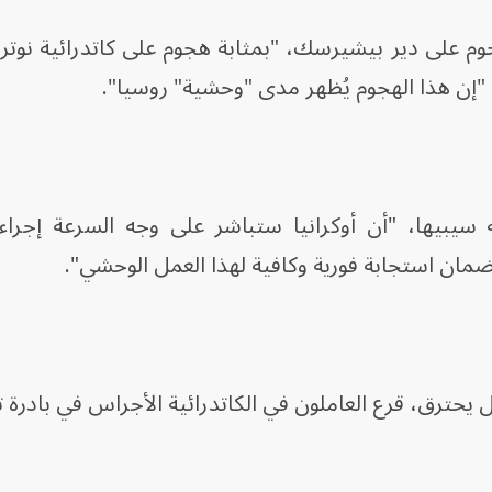
م على دير بيشيرسك، "بمثابة هجوم على كاتدرائية نوترد
، "إن هذا الهجوم يُظهر مدى "وحشية" روسيا".
ريه سيبيها، "أن أوكرانيا ستباشر على وجه السرعة إج
لضمان استجابة فورية وكافية لهذا العمل الوحشي".
ال يحترق، قرع العاملون في الكاتدرائية الأجراس في بادرة ت