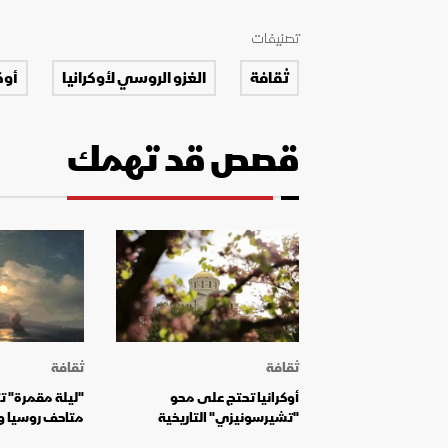
تصنيفات
ثقافة
الغزو الروسي لأوكرانيا
أوك
قصص قد تهمك
ثقافة
ثقافة
أوكرانيا تحتج على محو
"ليلة مقمرة" تثي
"تشيرسونيزي" التاريخية
متاحف روسيا وأ