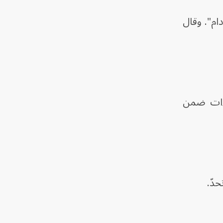
ام". وقال
راءات ضمن
حدّ.