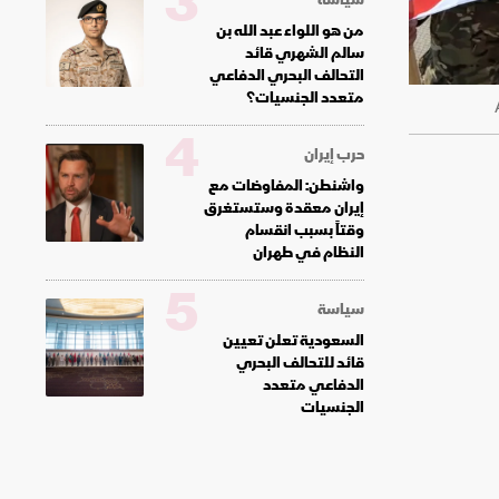
3
من هو اللواء عبد الله بن
سالم الشهري قائد
التحالف البحري الدفاعي
متعدد الجنسيات؟
4
حرب إيران
واشنطن: المفاوضات مع
إيران معقدة وستستغرق
وقتاً بسبب انقسام
النظام في طهران
5
سياسة
السعودية تعلن تعيين
قائد للتحالف البحري
الدفاعي متعدد
الجنسيات