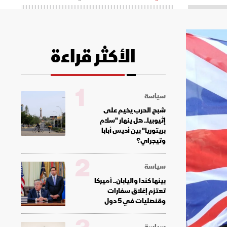
الأكثر قراءة
1
سياسة
شبح الحرب يخيم على
إثيوبيا.. هل ينهار "سلام
بريتوريا" بين أديس أبابا
وتيجراي؟
2
سياسة
بينها كندا واليابان.. أميركا
تعتزم إغلاق سفارات
وقنصليات في 5 دول
سياسة