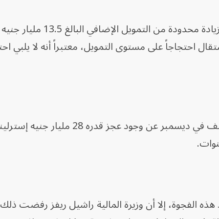
ومن المتوقع أن يحصل جارفيس على زيادة محدودة من التم
ال احتجاجاً على مستوى التمويل، معتبراً أنه لا يلبي اح
وجاءت الضغوط المالية جزئياً بعد الكشف في ديسمبر عن وجود عجز قدره 28 م
نوات.
هذه الفجوة، إلا أن وزيرة المالية راشيل ريفز رفضت ذلك،