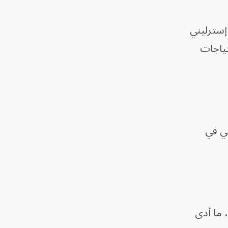
ويل الإضافي البالغ 13.5 مليار جنيه إسترليني
تياجات
ليار جنيه إسترليني في
 ما أدى