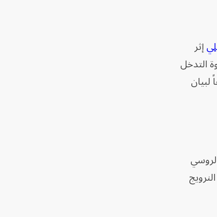
لي
إثر
ة التدخل
 لبيان
الروسي
لنرويج