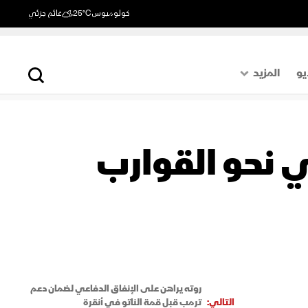
كولومبوس
25°C
غائم جزئي
يو
المزيد
حول العالم
الصفحة الأخيرة
ي نحو القوارب
اقتصاد
رياضة
روته يراهن على الإنفاق الدفاعي لضمان دعم
التالي:
ترمب قبل قمة الناتو في أنقرة