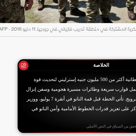
مشتركة في منطقة تدريب فازياني في جورجيا. 11 مايو 2016 - AFP
الخلاصة
خصصت الحكومة البريطانية أكثر من 500 مليون جنيه إسترليني لتحديث قوة
تشمل قوارب سريعة وطائرات مسيرة هجومية وسفن إنزال
برمائية، بالتعاون مع النرويج. تأتي الخطة قبل قمة الناتو في أنقرة 7 يوليو، ووزير
ز على تعزيز قدرات الخطوط الأمامية وأمن الناتو في
حقق من السياق في النص الأصلي.