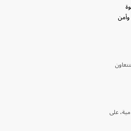
حديث قوة
 وأمن
تتعاون
مية، على