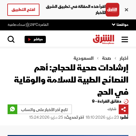
اقرأ هذه المقالة في تطبيق الشرق
افتح التطبيق
للأخبار
مواقعنا
القاهرة
29°C
سماء صافية
مباشر
أخبار
صحة
السعودية
إرشادات صحية للحجاج: أهم
النصائح الطبية للسلامة والوقاية
في الحج
دقائق القراءة - 9
شارك
تابع آخر الأخبار على واتساب
نُشر:
23 مايو 2026 18:10
آخر تحديث:
25 مايو 2026 15:24