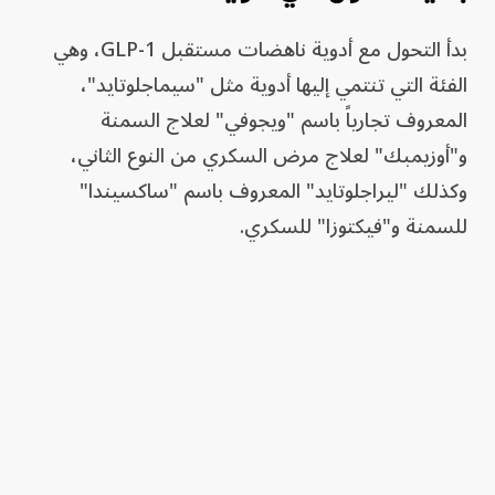
بدأ التحول مع أدوية ناهضات مستقبل GLP-1، وهي
الفئة التي تنتمي إليها أدوية مثل "سيماجلوتايد"،
المعروف تجارياً باسم "ويجوفي" لعلاج السمنة
و"أوزيمبك" لعلاج مرض السكري من النوع الثاني،
وكذلك "ليراجلوتايد" المعروف باسم "ساكسيندا"
للسمنة و"فيكتوزا" للسكري.