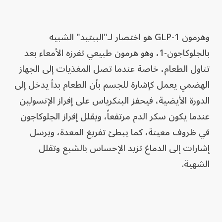
وهرمون GLP-1 هو اختصار لـ"الببتيد" الشبيه
بالجلوكاجون-1، وهو هرمون طبيعي تفرزه الأمعاء بعد
تناول الطعام، خاصة عندما تصل المغذيات إلى الجهاز
الهضمي يعمل كإشارة للجسم بأن الطعام بدأ يدخل إلى
الدورة الأيضية، فيحفز البنكرياس على إفراز الإنسولين
عندما يكون سكر الدم مرتفعاً، ويقلل إفراز الجلوكاجون
في ظروف معينة، كما يبطئ تفريغ المعدة، ويرسل
إشارات إلى الدماغ تزيد الإحساس بالشبع وتقلل
الشهية.