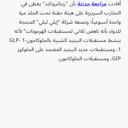
أفادت
مراجعة حديثة
بأن "ريتاتروتايد" يعطى في
التجارب السريرية على هيئة حقنة تحت الجلد مرة
واحدة أسبوعياً؛ وتصفه شركة "إيلي ليلي" المنتجة
للدواء بأنه ناهض ثلاثي لمستقبلات الهرمونات" لأنه
ينشط مستقبلات الببتيد الشبيه بالجلوكاجون-1 GLP-
1، ومستقبلات عديد الببتيد المعتمد على الجلوكوز
GIP، ومستقبلات الجلوكاجون.