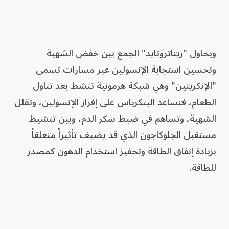
ويحاول "ريتاتروتايد" الجمع بين خفض الشهية
وتحسين استجابة الإنسولين عبر مسارات تسمى
"الإنكريتين" وهي شبكة هرمونية تنشط بعد تناول
الطعام، فتساعد البنكرياس على إفراز الإنسولين، وتقلل
الشهية، وتساهم في ضبط سكر الدم، وبين تنشيط
مستقبل الجلوكاجون الذي قد يضيف تأثيراً متعلقاً
بزيادة إنفاق الطاقة وتحفيز استخدام الدهون كمصدر
للطاقة.