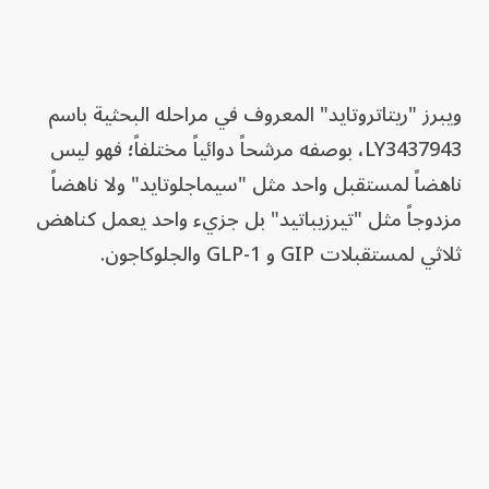
ويبرز "ريتاتروتايد" المعروف في مراحله البحثية باسم
LY3437943، بوصفه مرشحاً دوائياً مختلفاً؛ فهو ليس
ناهضاً لمستقبل واحد مثل "سيماجلوتايد" ولا ناهضاً
مزدوجاً مثل "تيرزيباتيد" بل جزيء واحد يعمل كناهض
ثلاثي لمستقبلات GIP و GLP-1 والجلوكاجون.