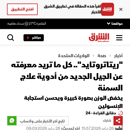
اقرأ هذه المقالة في تطبيق الشرق
افتح التطبيق
للأخبار
مواقعنا
القاهرة
27°C
سماء صافية
مباشر
أخبار
صحة
الولايات المتحدة
"ريتاتروتايد".. كل ما تريد معرفته
عن الجيل الجديد من أدوية علاج
السمنة
يخفض الوزن بصورة كبيرة ويحسن استجابة
الإنسولين
دقائق القراءة - 24
شارك
تابع آخر الأخبار على واتساب
نُشر:
26 مايو 2026 15:57
آخر تحديث:
28 مايو 2026 08:09