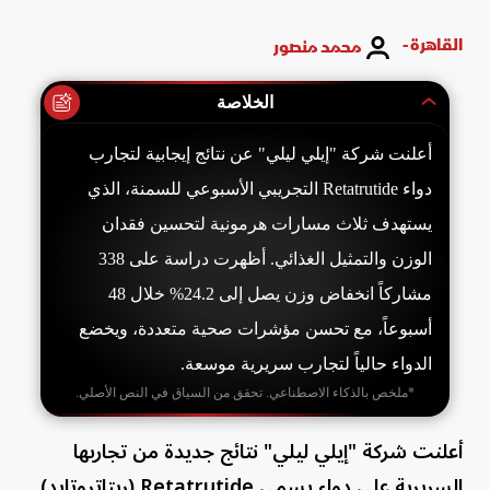
القاهرة -
محمد منصور
الخلاصة
أعلنت شركة "إيلي ليلي" عن نتائج إيجابية لتجارب
دواء Retatrutide التجريبي الأسبوعي للسمنة، الذي
يستهدف ثلاث مسارات هرمونية لتحسين فقدان
الوزن والتمثيل الغذائي. أظهرت دراسة على 338
مشاركاً انخفاض وزن يصل إلى 24.2% خلال 48
أسبوعاً، مع تحسن مؤشرات صحية متعددة، ويخضع
الدواء حالياً لتجارب سريرية موسعة.
*ملخص بالذكاء الاصطناعي. تحقق من السياق في النص الأصلي.
أعلنت شركة "إيلي ليلي" نتائج جديدة من تجاربها
السريرية على دواء يسمى Retatrutide (ريتاتروتايد)