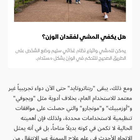
هل يكفي المشي لفقدان الوزن؟
يمكن للمشي واتباع نظام غذائي سليم وضع الشخص على
الطريق الصحيح للتحكم في الوزن بشكل مستدام.
ومع ذلك، يبقى "ريتاتروتايد" حتى الآن دواء تجريبياً غير
معتمد للاستخدام العام، بخلاف أدوية مثل "ويجوفي"
و"أوزمبيك" و"مونجارو" والتي حصلت على موافقات
تنظيمية لاستخدامات محددة، ولذلك فإن أهميته
الحالية لا تكمن في كونه بديلاً متاحاً، بل في أنه يمثل
الاتجاه الأحدث في علم علاج السمنة عبر الانتقال من