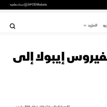
El Madania
29°C
سماء صافية
يو
المزيد
حول العالم
الصفحة الأخيرة
بفيروس إيبولا إلى
اقتصاد
رياضة
"الصحة العالمية" تطلق خطة بـ518 مليون