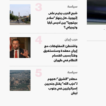
3
سياسة
شبح الحرب يخيم على
إثيوبيا.. هل ينهار "سلام
بريتوريا" بين أديس أبابا
وتيجراي؟
عامل صحي يرتدي معدات الوقاية الشخصية في الخطوط الأمامية للاستجابة لفيروس إيبولا في شرق الكونغو. 27 مايو 2026 -
4
حرب إيران
واشنطن: المفاوضات مع
إيران معقدة وستستغرق
وقتاً بسبب انقسام
النظام في طهران
5
سياسة
مصادر "الشرق": هجوم
لـ"حزب الله" يقتل جنديين
إسرائيليين في جنوب
لبنان