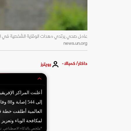
news.un.org
داكار/ كمبالا -
رويترز
أعلنت المراكز الإفريقي
إلى 4
لمكافحة الوباء وتعزيز ا
*ملخص بالذكاء الاصطناعي. ت