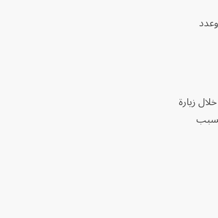
الكونغو، الأحد، أظهرت أن عدد الإصابات المؤكدة بالفيروس بلغ 515، وعدد
لال زيارة
 بسبب