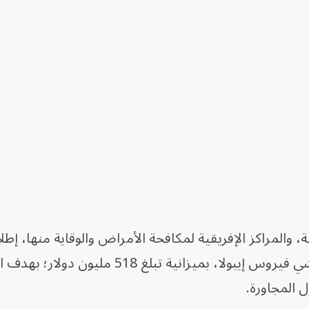
 والمراكز الإفريقية لمكافحة الأمراض والوقاية منها، إط
قارية مشتركة للتأهب والاستجابة لتفشي فيروس إيبولا، بميزانية تبلغ 518 مليون
ل المجاورة.