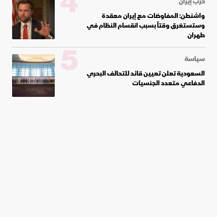
4
حرب إيران
واشنطن: المفاوضات مع إيران معقدة
وستستغرق وقتاً بسبب انقسام النظام في
طهران
5
سياسة
السعودية تعلن تعيين قائد للتحالف البحري
الدفاعي متعدد الجنسيات