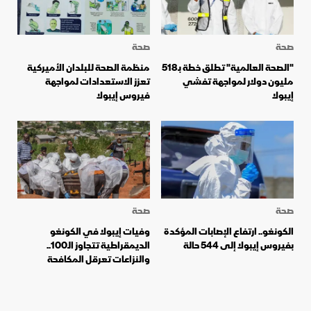
صحة
صحة
"الصحة العالمية" تطلق خطة بـ518
منظمة الصحة للبلدان الأميركية
مليون دولار لمواجهة تفشي
تعزز الاستعدادات لمواجهة
إيبولا
فيروس إيبولا
صحة
صحة
الكونغو.. ارتفاع الإصابات المؤكدة
وفيات إيبولا في الكونغو
بفيروس إيبولا إلى 544 حالة
الديمقراطية تتجاوز الـ100..
والنزاعات تعرقل المكافحة