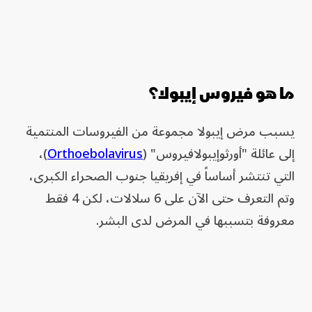
ما هو فيروس إيبولا؟
يسبب مرض إيبولا مجموعة من الفيروسات المنتمية
إلى عائلة "أورثوإيبولافيروس" (
Orthoebolavirus
)،
التي تنتشر أساساً في إفريقيا جنوب الصحراء الكبرى،
وتم التعرف حتى الآن على 6 سلالات، لكن 4 فقط
معروفة بتسببها في المرض لدى البشر.