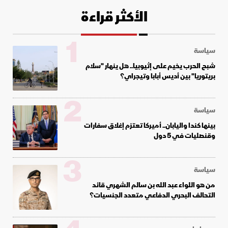
الأكثر قراءة
1
سياسة
شبح الحرب يخيم على إثيوبيا.. هل ينهار "سلام
بريتوريا" بين أديس أبابا وتيجراي؟
2
سياسة
بينها كندا واليابان.. أميركا تعتزم إغلاق سفارات
وقنصليات في 5 دول
3
سياسة
من هو اللواء عبد الله بن سالم الشهري قائد
التحالف البحري الدفاعي متعدد الجنسيات؟