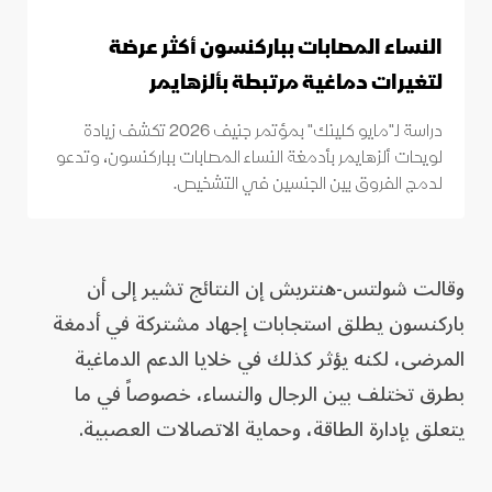
النساء المصابات بباركنسون أكثر عرضة
لتغيرات دماغية مرتبطة بألزهايمر
دراسة لـ"مايو كلينك" بمؤتمر جنيف 2026 تكشف زيادة
لويحات ألزهايمر بأدمغة النساء المصابات بباركنسون، وتدعو
لدمج الفروق بين الجنسين في التشخيص.
وقالت شولتس-هنتريش إن النتائج تشير إلى أن
باركنسون يطلق استجابات إجهاد مشتركة في أدمغة
المرضى، لكنه يؤثر كذلك في خلايا الدعم الدماغية
بطرق تختلف بين الرجال والنساء، خصوصاً في ما
يتعلق بإدارة الطاقة، وحماية الاتصالات العصبية.