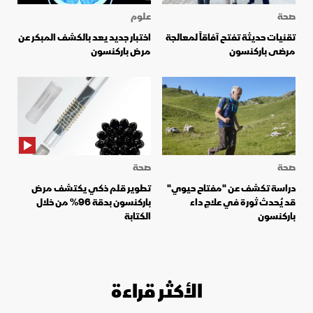
صحة
علوم
تقنيات حديثة تفتح آفاقاً لمعالجة
اختبار جديد يعد بالكشف المبكر عن
مرضى باركنسون
مرض باركنسون
صحة
صحة
دراسة تكشف عن "مفتاح حيوي"
تطوير قلم ذكي يكتشف مرض
قد يُحدث ثورة في علاج داء
باركنسون بدقة 96% من خلال
باركنسون
الكتابة
الأكثر قراءة