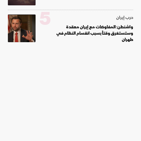
5
حرب إيران
واشنطن: المفاوضات مع إيران معقدة
وستستغرق وقتاً بسبب انقسام النظام في
طهران