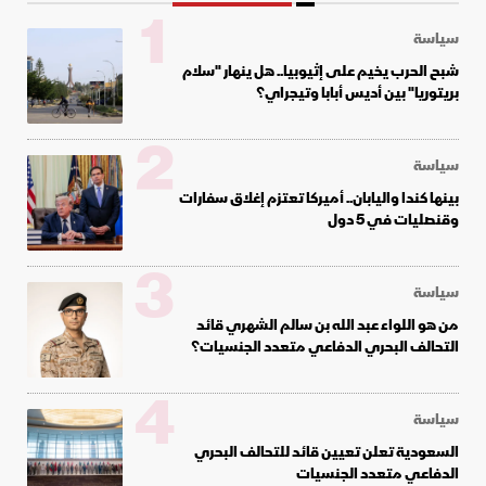
1
سياسة
شبح الحرب يخيم على إثيوبيا.. هل ينهار "سلام
بريتوريا" بين أديس أبابا وتيجراي؟
2
سياسة
بينها كندا واليابان.. أميركا تعتزم إغلاق سفارات
وقنصليات في 5 دول
3
سياسة
من هو اللواء عبد الله بن سالم الشهري قائد
التحالف البحري الدفاعي متعدد الجنسيات؟
4
سياسة
السعودية تعلن تعيين قائد للتحالف البحري
الدفاعي متعدد الجنسيات