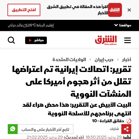
اقرأ هذه المقالة في تطبيق الشرق
افتح التطبيق
للأخبار
مواقعنا
إقليم الرباط
25°C
غائم جزئي
مباشر
أخبار
حرب إيران
الولايات المتحدة
تقرير: اتصالات إيرانية تم اعتراضها
تقلل من أثر هجوم أميركا على
المنشآت النووية
البيت الأبيض عن التقرير: هذا محض هراء لقد
انتهى برنامجهم للأسلحة النووية
دقائق القراءة - 10
شارك
تابع آخر الأخبار على واتساب
نُشر:
29 يونيو 2025 18:50
آخر تحديث:
29 يونيو 2025 21:02