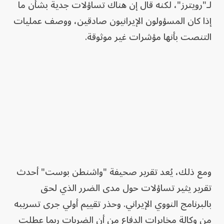
لـ"رويترز"، لكنه قال إن هناك تساؤلات جدية بشأن ما
إذا كان المسؤولون الإيرانيون صادقين، ووصف عمليات
التنصت بأنها مؤشرات غير موثوقة.
ومع ذلك، يُعد تقرير صحيفة "واشنطن بوست" أحدث
تقرير يثير تساؤلات حول مدى الضرر الذي لحق
بالبرنامج النووي الإيراني. وحذر تقييم أولي جرى تسريبه
من وكالة مخابرات الدفاع من أن الضربات ربما عطلت