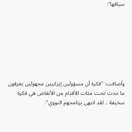
سياقها".
وأضافت: "فكرة أن مسؤولين إيرانيين مجهولين يعرفون
ما حدث تحت مئات الأقدام من الأنقاض هي فكرة
سخيفة .. لقد انتهى برنامجهم النووي".