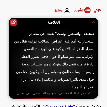
دبي-
الشرق
رويترز
الخلاصة
صحيفة "واشنطن بوست" نقلت عن مصادر
استخباراتية أميركية اعتراض اتصالات إيرانية تقلل من
أضرار الضربات الأميركية على البرنامج النووي
الإيراني، مما يثير شكوكاً حول حجم الضرر الفعلي.
إدارة ترمب تنفي ذلك وتؤكد تدمير منشآت نووية
رئيسية، بينما محللون وسياسيون أميركيون يختلفون
حول مدى تأثير الضربات وإمكانية إعادة بناء إيران
لقدراتها النووية.
*ملخص بالذكاء الاصطناعي. تحقق من السياق في النص الأصلي.
ذكرت صحيفة "
واشنطن بوست
"، الأحد، نقلاً عن 4