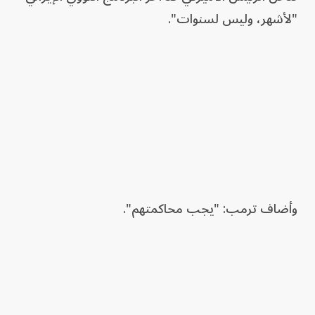
"لأشهر، وليس لسنوات".
وأضاف ترمب: "يجب محاكمتهم".