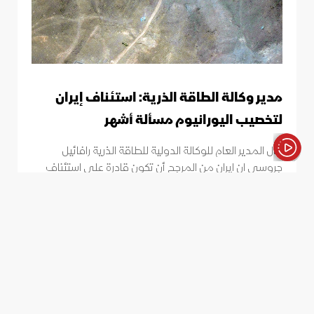
مدير وكالة الطاقة الذرية: استئناف إيران
لتخصيب اليورانيوم مسألة أشهر
قال المدير العام للوكالة الدولية للطاقة الذرية رافائيل
جروسي إن إيران من المرجح أن تكون قادرة على استئناف
الأخبار باختصار
إنتاج اليورانيوم المخصب "في غضون أشهر".
ونقلت الصحيفة عن السيناتور الديمقراطي كريس
ميرفي قوله: "ما زلت مقتنعاً بعد الإحاطة بأننا لم ندمّر
البرنامج (النووي الإيراني) بالكامل. فالرئيس كان يضلل