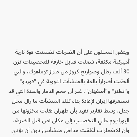
ويتفق المحللون على أن الضربات تضمنت قوة نارية
أميركية مكثفة، شملت قنابل خارقة للتحصينات تزن
30 ألف رطل وصواريخ كروز من طراز توماهوك، والتي
ألحقت أضراراً بالغة بالمنشآت النووية في "فوردو"
و"نطنز" و"أصفهان"، غير أن حجم الدمار والمدة التي قد
تستغرقها إيران لإعادة بناء تلك المنشآت ما زال محل
جدل، وسط تقارير تفيد بأن طهران نقلت مخزونها من
اليورانيوم عالي التخصيب إلى مكان آمن قبل الضربة،
وأن الانفجارات أغلقت مداخل منشأتين دون أن تؤدي