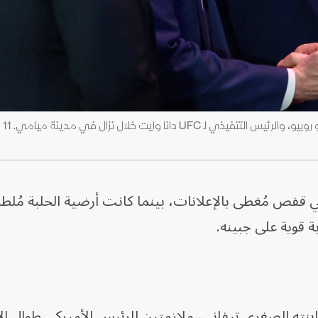
فص مُغطى بالإعلانات، بينما كانت أرضية الحلبة مُلطخ
 قوية على جبينه.
ابنته الصغرى تيفاني، ملازمتين للرئيس الأميركي طوال ا