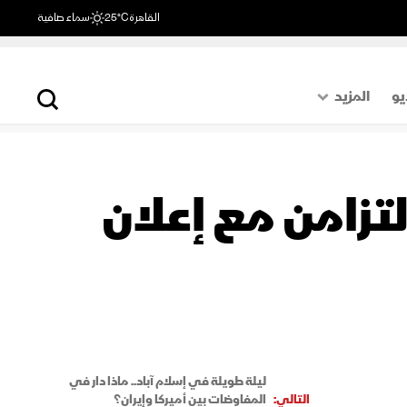
القاهرة
25°C
سماء صافية
يو
المزيد
حول العالم
الصفحة الأخيرة
 ميامي بالتزامن مع إعلان
اقتصاد
رياضة
ليلة طويلة في إسلام آباد.. ماذا دار في
التالي:
المفاوضات بين أميركا وإيران؟