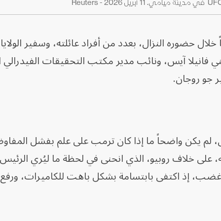
 خلال حضوره النزال، بعدد من أفراد عائلته، وسفير الولاي
ني فانيلا آيس، ونائب مدير مكتب التحقيقات الفيدرالي 
 جو روجان.
ال، لم يكن واضحاً ما إذا كان ترمب على علم بفشل المفا
ه، على خلاف روبيو، الذي انحنى في لحظة ما ليُري الرئيس 
غضب، إذ اكتفى بابتسامة بشكل باهت للكاميرات، ورفع 