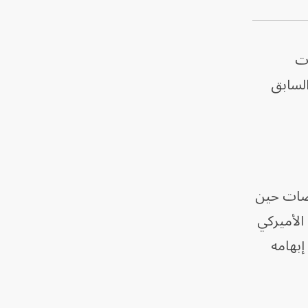
ات
السابق
وضات حين
الأميركي
إبهامه