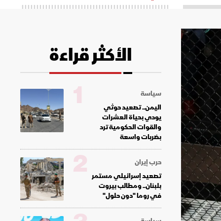
الأكثر قراءة
1
سياسة
اليمن.. تصعيد حوثي
يودي بحياة العشرات
والقوات الحكومية ترد
بضربات واسعة
2
حرب إيران
تصعيد إسرائيلي مستمر
بلبنان.. ومطالب بيروت
في روما "دون حلول"
سياسة