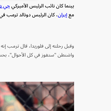
بينما كان نائب الرئيس الأميركي
جي د
مع
إيران
، كان الرئيس دونالد ترمب في ميامي يتابع نزالاً ف
وقبل رحلته إلى فلوريدا، قال ترمب إنه لا
واشنطن "ستفوز في كل الأحوال"، بح