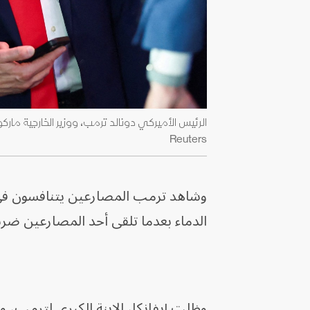
Reuters
وشاهد ترمب المصارعين يتنافسون في ق
الدماء بعدما تلقى أحد المصارعين ضربة
وظلت إيفانكا، الابنة الكبرى لترمب، و