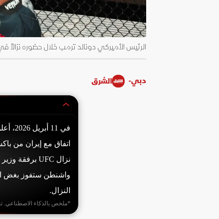
الرئيس الأميركي دونالد ترمب خلال حضوره نزالاً في فعالية UFC 327 في ميامي بولاية فلوريدا. 11 أبر
دبي-
الشرق
في 11 
اتفاق مع إيران من باك
نزال UFC برفقة
واشنطن ستفوز بغض الن
النزال.
*ملخص بالذكاء الاصطناعي. ت