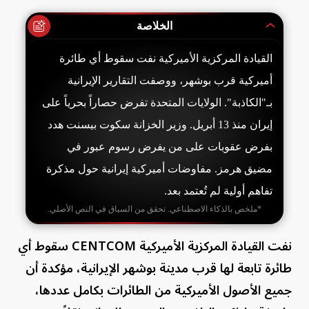
الخلاصة
القيادة المركزية الأميركية نفت سقوط أي طائرة
أميركية قرب بوشهر، ووصفت التقارير الإيرانية
بـ"الكاذبة". الولايات المتحدة تفرض حصاراً بحرياً على
إيران منذ 13 أبريل. وزير الخزانة سكوت بيسنت هدد
بفرض عقوبات على من يفرض رسوم عبور في
مضيق هرمز. مفاوضات أميركية إيرانية حول مذكرة
تفاهم أولية لم تُعتمد بعد.
*ملخص بالذكاء الاصطناعي. تحقق من السياق في النص الأصلي.
نفت القيادة المركزية الأميركية CENTCOM سقوط أي
طائرة ​تابعة لها قرب ⁠مدينة بوشهر الإيرانية، مؤكدة أن
جميع الأصول الأميركية من الطائرات بكامل عددها،