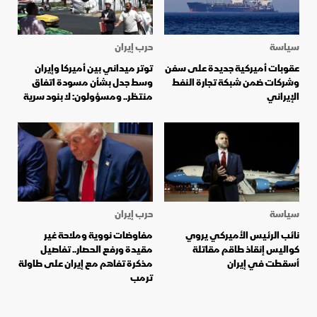
سياسة
حرب إيران
عقوبات أميركية جديدة على سفن
توتر ميداني بين أميركا وإيران
وشركات ضمن شبكة تجارة النفط
وسط جدل بشأن مسودة اتفاق
الإيراني
منتظر.. ومسؤولون: لا بنود سرية
سياسة
حرب إيران
نائب الرئيس الأميركي يروي
مفاوضات نووية وملاحة غير
كواليس إنقاذ طاقم مقاتلة
مقيدة ورفع الحصار.. تفاصيل
أسقطت في إيران
مذكرة تفاهم مع إيران على طاولة
ترمب