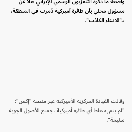
واصفة ما ذكره التلفزيون ​الرسمي الإيراني نقلاً ⁠عن
⁠مسؤول محلي بأن ​طائرة أميركية دُمرت ⁠في ​المنطقة،
بـ"الادعاء الكاذب".
وقالت القيادة ​المركزية ⁠الأميركية عبر منصة "إكس":
"لم يتم إسقاط ‌أي طائرة أميركية.. جميع الأصول الجوية ​
سليمة".