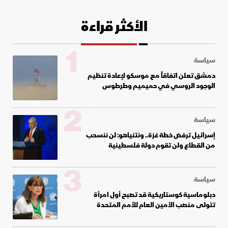
الأكثر قراءة
1
سياسة
دمشق تعلن اتفاقاً مع موسكو لإعادة تنظيم
الوجود الروسي في حميميم وطرطوس
2
سياسة
إسرائيل ترفض خطة غزة.. ونتنياهو: لن ننسحب
من القطاع ولن تقوم دولة فلسطينية
3
سياسة
دبلوماسية كوستاريكية قد تصبح أول امرأة
تتولى منصب الأمين العام للأمم المتحدة