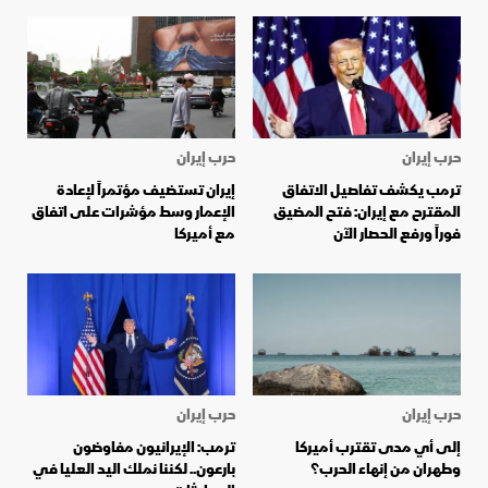
حرب إيران
حرب إيران
ترمب يكشف تفاصيل الاتفاق
إيران تستضيف مؤتمراً لإعادة
المقترح مع إيران: فتح المضيق
الإعمار وسط مؤشرات على اتفاق
فوراً ورفع الحصار الآن
مع أميركا
حرب إيران
حرب إيران
إلى أي مدى تقترب أميركا
ترمب: الإيرانيون مفاوضون
وطهران من إنهاء الحرب؟
بارعون.. لكننا نملك اليد العليا في