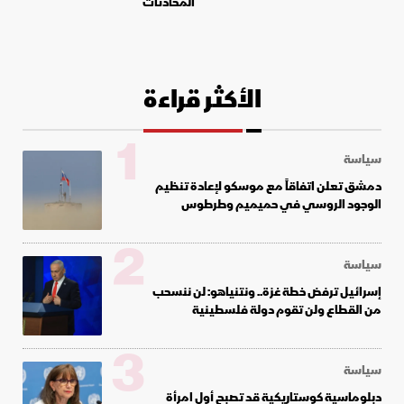
المحادثات
الأكثر قراءة
1
سياسة
دمشق تعلن اتفاقاً مع موسكو لإعادة تنظيم
الوجود الروسي في حميميم وطرطوس
2
سياسة
إسرائيل ترفض خطة غزة.. ونتنياهو: لن ننسحب
من القطاع ولن تقوم دولة فلسطينية
3
سياسة
دبلوماسية كوستاريكية قد تصبح أول امرأة