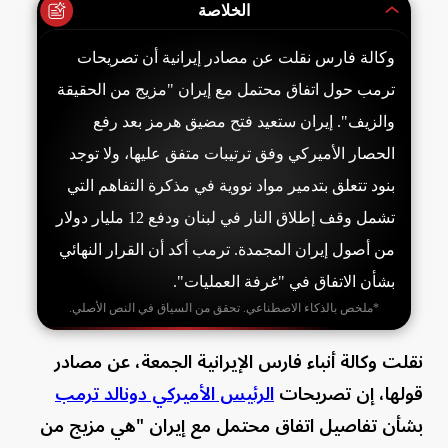
الخلاصة
وكالة فارس نقلت عن مصادر إيرانية أن تصريحات
ترمب حول اتفاق محتمل مع إيران "مزيج من الحقيقة
والزيف". إيران ستعيد فتح مضيق هرمز بعد رفع
الحصار الأميركي وفق ترتيبات متفق عليها، ولا توجد
بنود تتعلق بتدمير مواد نووية في مذكرة التفاهم التي
تشمل وقف إطلاق النار في لبنان ودفع 12 مليار دولار
من أصول إيران المجمدة. ترمب أكد أن القرار النهائي
بشأن الاتفاق في "غرفة العمليات".
*ملخص بالذكاء الاصطناعي. تحقق من السياق في النص الأصلي.
نقلت وكالة أنباء فارس الإيرانية الجمعة، عن مصادر
قولها، إن تصريحات
الرئيس الأميركي دونالد ترمب
بشأن تفاصيل اتفاق محتمل مع إيران "هي مزيج من