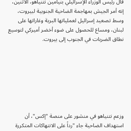
قال رئيس الوزراء الإسرائيلي بنيامين نتنياهو، الاثنين،
إنه أمر الجيش بمهاجمة الضاحية الجنوبية لبيروت،
وسط تصعيد إسرائيل لعملياتها البرية وغاراتها على
لبنان، ومساع للحصول على ضوء أخضر أميركي لتوسيع
نطاق الضربات في الجنوب إلى بيروت.
وزعم نتنياهو في منشور على منصة "إكس"، أن
استهداف الضاحية جاء "رداً على الانتهاكات المتكررة