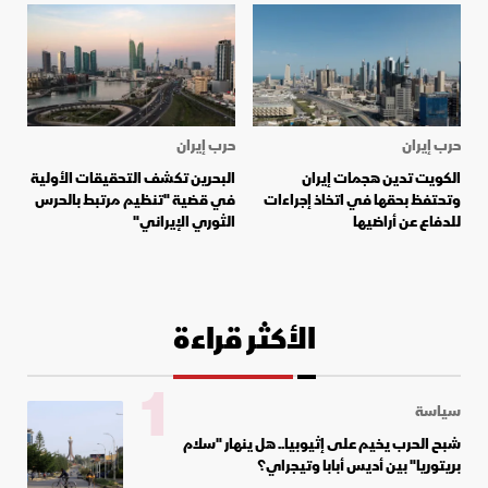
حرب إيران
حرب إيران
الكويت تدين هجمات إيران
البحرين تكشف التحقيقات الأولية
وتحتفظ بحقها في اتخاذ إجراءات
في قضية "تنظيم مرتبط بالحرس
للدفاع عن أراضيها
الثوري الإيراني"
الأكثر قراءة
1
سياسة
شبح الحرب يخيم على إثيوبيا.. هل ينهار "سلام
بريتوريا" بين أديس أبابا وتيجراي؟