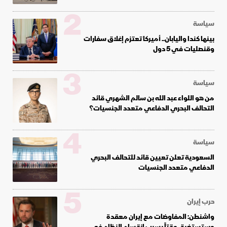
2
سياسة
بينها كندا واليابان.. أميركا تعتزم إغلاق سفارات
وقنصليات في 5 دول
3
سياسة
من هو اللواء عبد الله بن سالم الشهري قائد
التحالف البحري الدفاعي متعدد الجنسيات؟
4
سياسة
السعودية تعلن تعيين قائد للتحالف البحري
الدفاعي متعدد الجنسيات
5
حرب إيران
واشنطن: المفاوضات مع إيران معقدة
وستستغرق وقتاً بسبب انقسام النظام في