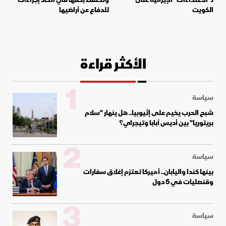
الكويت
للدفاع عن أراضيها
الأكثر قراءة
1
سياسة
شبح الحرب يخيم على إثيوبيا.. هل ينهار "سلام
بريتوريا" بين أديس أبابا وتيجراي؟
2
سياسة
بينها كندا واليابان.. أميركا تعتزم إغلاق سفارات
وقنصليات في 5 دول
3
سياسة