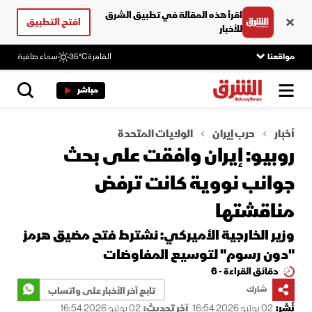
اقرأ هذه المقالة في تطبيق الشرق
افتح التطبيق
للأخبار
مواقعنا
القاهرة
35°C
سماء صافية
مباشر
أخبار
حرب إيران
الولايات المتحدة
روبيو: إيران وافقت على بحث
جوانب نووية كانت ترفض
مناقشتها
وزير الخارجية الأميركي: نشترط فتح مضيق هرمز
"دون رسوم" لتوسيع المفاوضات
دقائق القراءة - 6
شارك
تابع آخر الأخبار على واتساب
نُشر:
02 يونيو 2026 16:54
آخر تحديث:
02 يونيو 2026 16:54