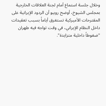
وخلال جلسة استماع أمام لجنة العلاقات الخارجية
بمجلس الشيوخ، أوضح روبيو أن الردود الإيرانية على
المقترحات الأميركية تستغرق أياماً بسبب تعقيدات
داخل النظام الإيراني، في وقت تواجه فيه طهران
"ضغوطاً داخلية متزايدة".