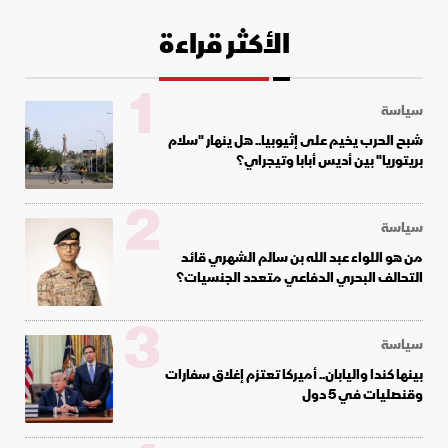
الأكثر قراءة
1
سياسة
شبح الحرب يخيم على إثيوبيا.. هل ينهار "سلام
بريتوريا" بين أديس أبابا وتيجراي؟
2
سياسة
من هو اللواء عبد الله بن سالم الشهري قائد
التحالف البحري الدفاعي متعدد الجنسيات؟
3
سياسة
بينها كندا واليابان.. أميركا تعتزم إغلاق سفارات
وقنصليات في 5 دول