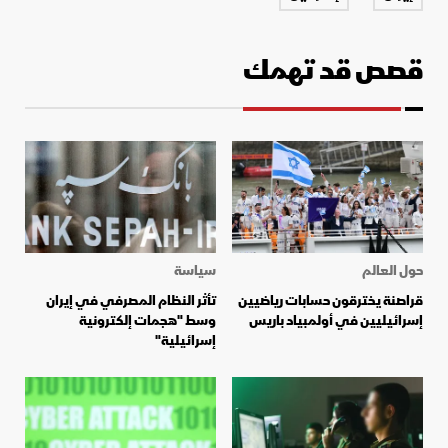
قصص قد تهمك
حول العالم
سياسة
قراصنة يخترقون حسابات رياضيين
تأثر النظام المصرفي في إيران
إسرائيليين في أولمبياد باريس
وسط "هجمات إلكترونية
إسرائيلية"