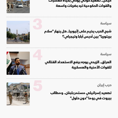
اليمن.. تصعيد حوثي يودي بحياة العشرات
والقوات الحكومية ترد بضربات واسعة
3
سياسة
شبح الحرب يخيم على إثيوبيا.. هل ينهار "سلام
بريتوريا" بين أديس أبابا وتيجراي؟
4
سياسة
العراق.. الزيدي يوجه برفع الاستعداد القتالي
للقوات الأمنية والعسكرية
5
حرب إيران
تصعيد إسرائيلي مستمر بلبنان.. ومطالب
بيروت في روما "دون حلول"