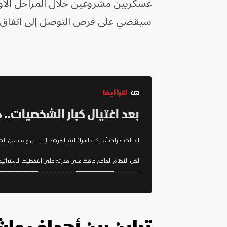
عسكريين مشروعين خلال المراحل الأول
سيقضي على فرص التوصل إلى اتفاق.
اقرأ أيضاً
بعد اغتيال كبار الشخصيات.. م
اغتالت غارات أميركية إسرائيلية المرشد الإيراني وعدد من ا
لكن النظام الحاكم حافظ على قدرته على التخطيط الاستراتي