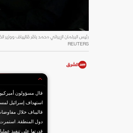
REUTERS
الشرق
استهداف إسرائيل لمسؤ
قاليباف خلال مفاوضات
دول المنطقة. استمرت ا
قدرتها على تنفيذ عملي