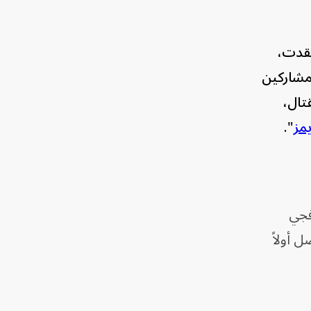
قدت،
لمشاركين
تال،
يمز
".
قجي
 أولاً