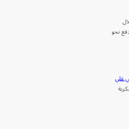
ال
فع نحو
ني علي
كرية