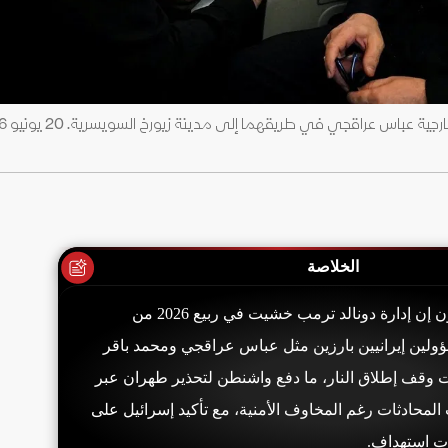
الخلاصة
قال مسؤولون أميركيون إن إدارة دونالد ترمب خشيت في ربيع 2026 من
ولين إيرانيين بارزين مثل عباس عراقجي ومحمد باقر
 وقف إطلاق النار، ما دفع واشنطن لتحذير طهران عبر
لمحادثات رغم المخاوف الأمنية، مع تأكيد إسرائيل على
ات استهداف.