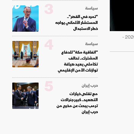
3
سياسة
"تمرد في القصر"..
المستشار الألماني يواجه
خطر الاستبدال
رئيس البرلمان الإيراني محمد باقر قاليباف ووزير الخارجية عباس عراقجي في طريقهما إلى مدينة زيورخ السويسرية. 20 يونيو 2026 -
4
سياسة
"اتفاقية مكة" للدفاع
المشترك.. تحالف
تكاملي يعيد صياغة
توازنات الأمن الإقليمي
5
حرب إيران
مع تقلص خيارات
التصعيد.. كبير جنرالات
ترمب يبحث عن مخرج من
حرب إيران