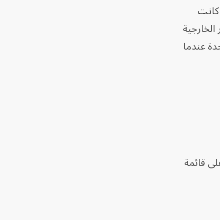
 كانت
الخارجية
دة عندما
لى قائمة