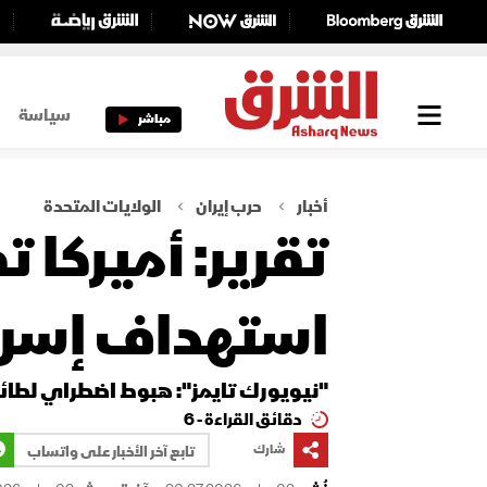
سياسة
مباشر
أخبار
حرب إيران
الولايات المتحدة
تقرير: أميركا 
استهداف إسرا
"نيويورك تايمز": هبوط اضطراي لطائر
دقائق القراءة - 6
شارك
تابع آخر الأخبار على واتساب