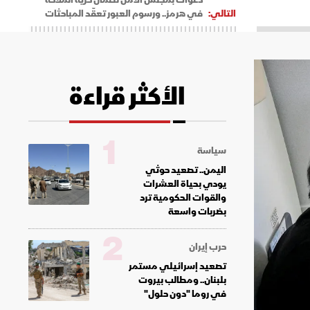
التالي:
في هرمز.. ورسوم العبور تعقّد المباحثات
الأكثر قراءة
1
سياسة
اليمن.. تصعيد حوثي
يودي بحياة العشرات
والقوات الحكومية ترد
بضربات واسعة
2
حرب إيران
تصعيد إسرائيلي مستمر
بلبنان.. ومطالب بيروت
في روما "دون حلول"