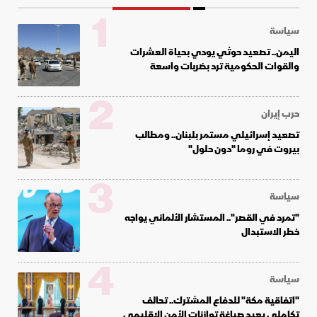
1
سياسة
اليمن.. تصعيد حوثي يودي بحياة العشرات
والقوات الحكومية ترد بضربات واسعة
2
حرب إيران
تصعيد إسرائيلي مستمر بلبنان.. ومطالب
بيروت في روما "دون حلول"
3
سياسة
"تمرد في القصر".. المستشار الألماني يواجه
خطر الاستبدال
4
سياسة
"اتفاقية مكة" للدفاع المشترك.. تحالف
تكاملي يعيد صياغة توازنات الأمن الإقليمي