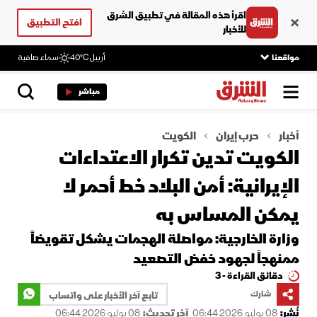
اقرأ هذه المقالة في تطبيق الشرق
افتح التطبيق
للأخبار
مواقعنا
أربيل
40°C
سماء صافية
مباشر
أخبار
حرب إيران
الكويت
الكويت تدين تكرار الاعتداءات
الإيرانية: أمن البلاد خط أحمر لا
يمكن المساس به
وزارة الخارجية: مواصلة الهجمات يشكل تقويضاً
ممنهجاً لجهود خفض التصعيد
دقائق القراءة - 3
شارك
تابع آخر الأخبار على واتساب
نُشر:
08 يوليو 2026 06:44
آخر تحديث:
08 يوليو 2026 06:44