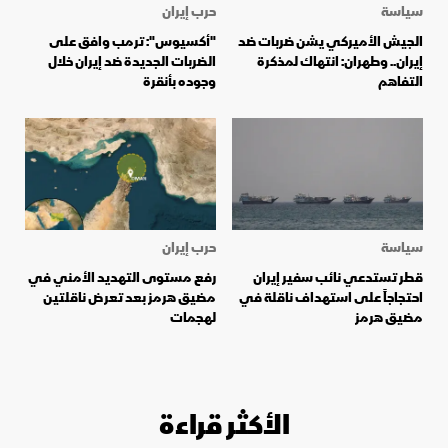
سياسة
حرب إيران
الجيش الأميركي يشن ضربات ضد
"أكسيوس": ترمب وافق على
إيران.. وطهران: انتهاك لمذكرة
الضربات الجديدة ضد إيران خلال
التفاهم
وجوده بأنقرة
سياسة
حرب إيران
قطر تستدعي نائب سفير إيران
رفع مستوى التهديد الأمني ​​في
احتجاجاً على استهداف ناقلة في
مضيق هرمز بعد تعرض ناقلتين
مضيق هرمز
لهجمات
الأكثر قراءة